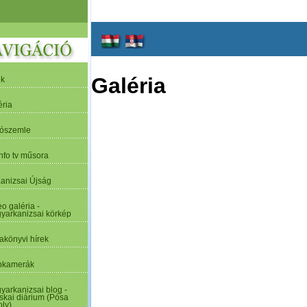
Galéria
ek
éria
tószemle
nfo tv műsora
Kanizsai Újság
o galéria -
yarkanizsai körkép
akönyvi hírek
kamerák
yarkanizsai blog -
skai diárium (Pósa
oly)