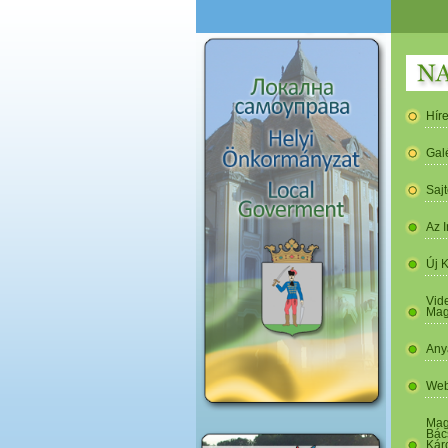
Hír
Gal
Saj
Az I
Új 
Vide
Mag
Any
Web
Mag
Bác
Kár