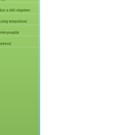
ász a déli végeken
özség települései
ménynaptár
etrend