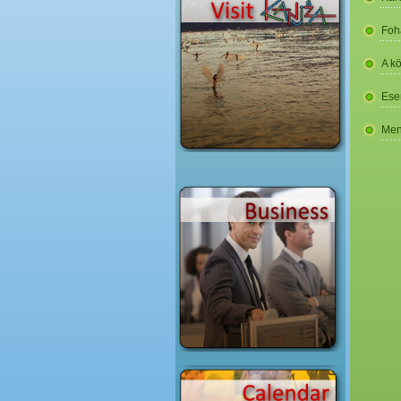
Foh
A k
Ese
Men