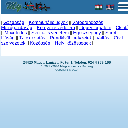
|
Gazdaság
||
Kommunális ügyek
||
Városrendezés
||
Mezőgazdaság
||
Környezetvédelem
||
Idegenforgalom
||
Oktat
||
Művelődés
||
Szociális védelem
||
Egészségügy
||
Sport
||
Ifjúság
||
Tájékoztatás
||
Rendkívüli helyzetek
||
Vallás
||
Civil
szervezetek
||
Közösség
||
Helyi közösségek
|
24420 Magyarkanizsa, Fő tér 1. Telefon: 024 4 875-166
© 2008-2014 Magyarkanizsa Község
Copyright © 2014