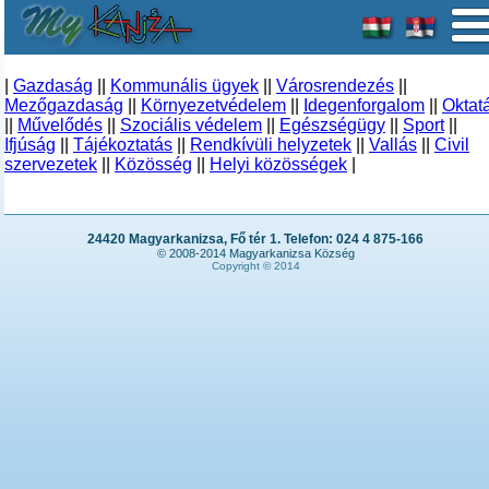
|
Gazdaság
||
Kommunális ügyek
||
Városrendezés
||
Mezőgazdaság
||
Környezetvédelem
||
Idegenforgalom
||
Oktat
||
Művelődés
||
Szociális védelem
||
Egészségügy
||
Sport
||
Ifjúság
||
Tájékoztatás
||
Rendkívüli helyzetek
||
Vallás
||
Civil
szervezetek
||
Közösség
||
Helyi közösségek
|
24420 Magyarkanizsa, Fő tér 1. Telefon: 024 4 875-166
© 2008-2014 Magyarkanizsa Község
Copyright © 2014