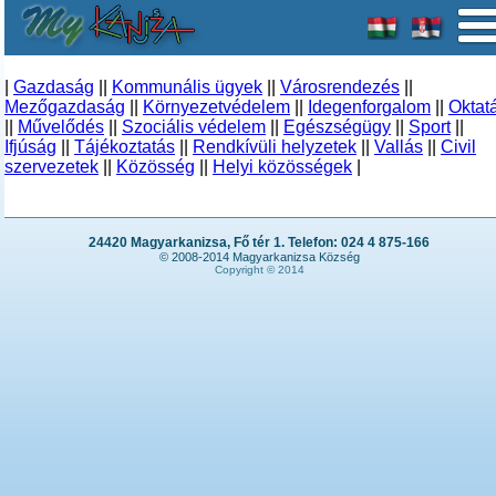
|
Gazdaság
||
Kommunális ügyek
||
Városrendezés
||
Mezőgazdaság
||
Környezetvédelem
||
Idegenforgalom
||
Oktat
||
Művelődés
||
Szociális védelem
||
Egészségügy
||
Sport
||
Ifjúság
||
Tájékoztatás
||
Rendkívüli helyzetek
||
Vallás
||
Civil
szervezetek
||
Közösség
||
Helyi közösségek
|
24420 Magyarkanizsa, Fő tér 1. Telefon: 024 4 875-166
© 2008-2014 Magyarkanizsa Község
Copyright © 2014