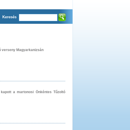
Keresés
ó verseny Magyarkanizsán
t kapott a martonosi Önkéntes Tűzoltó