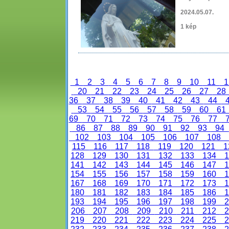
2024.05.07.
1 kép
1
2
3
4
5
6
7
8
9
10
11
1
20
21
22
23
24
25
26
27
2
36
37
38
39
40
41
42
43
44
53
54
55
56
57
58
59
60
6
69
70
71
72
73
74
75
76
77
86
87
88
89
90
91
92
93
94
102
103
104
105
106
107
108
115
116
117
118
119
120
121
1
128
129
130
131
132
133
134
1
141
142
143
144
145
146
147
1
154
155
156
157
158
159
160
1
167
168
169
170
171
172
173
1
180
181
182
183
184
185
186
1
193
194
195
196
197
198
199
2
206
207
208
209
210
211
212
2
219
220
221
222
223
224
225
2