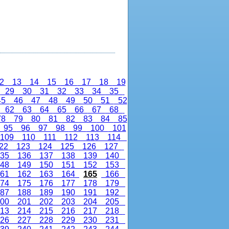
2
13
14
15
16
17
18
19
8
29
30
31
32
33
34
35
45
46
47
48
49
50
51
52
1
62
63
64
65
66
67
68
78
79
80
81
82
83
84
85
95
96
97
98
99
100
101
109
110
111
112
113
114
22
123
124
125
126
127
35
136
137
138
139
140
48
149
150
151
152
153
61
162
163
164
165
166
74
175
176
177
178
179
87
188
189
190
191
192
00
201
202
203
204
205
13
214
215
216
217
218
26
227
228
229
230
231