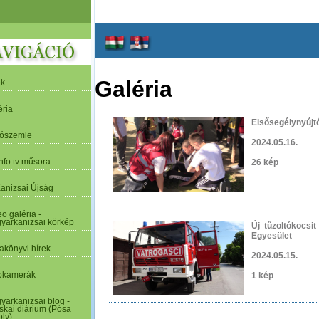
Galéria
ek
éria
Elsősegélynyújt
tószemle
2024.05.16.
nfo tv műsora
26 kép
Kanizsai Újság
o galéria -
yarkanizsai körkép
Új tűzoltókocsi
Egyesület
akönyvi hírek
2024.05.15.
kamerák
1 kép
yarkanizsai blog -
skai diárium (Pósa
oly)