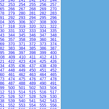
39
240
241
242
243
244
52
253
254
255
256
257
65
266
267
268
269
270
78
279
280
281
282
283
91
292
293
294
295
296
04
305
306
307
308
309
17
318
319
320
321
322
30
331
332
333
334
335
43
344
345
346
347
348
56
357
358
359
360
361
69
370
371
372
373
374
82
383
384
385
386
387
95
396
397
398
399
400
08
409
410
411
412
413
21
422
423
424
425
426
34
435
436
437
438
439
47
448
449
450
451
452
60
461
462
463
464
465
73
474
475
476
477
478
86
487
488
489
490
491
99
500
501
502
503
504
12
513
514
515
516
517
25
526
527
528
529
530
38
539
540
541
542
543
51
552
553
554
555
556