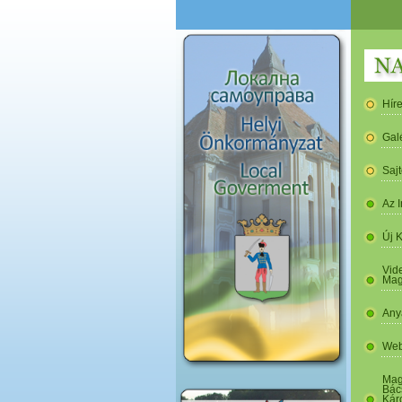
Hír
Gal
Saj
Az I
Új 
Vide
Mag
Any
Web
Mag
Bác
Kár