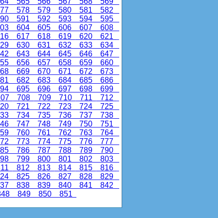
64
565
566
567
568
569
77
578
579
580
581
582
90
591
592
593
594
595
03
604
605
606
607
608
16
617
618
619
620
621
29
630
631
632
633
634
42
643
644
645
646
647
55
656
657
658
659
660
68
669
670
671
672
673
81
682
683
684
685
686
94
695
696
697
698
699
07
708
709
710
711
712
20
721
722
723
724
725
33
734
735
736
737
738
46
747
748
749
750
751
59
760
761
762
763
764
72
773
774
775
776
777
85
786
787
788
789
790
98
799
800
801
802
803
11
812
813
814
815
816
24
825
826
827
828
829
37
838
839
840
841
842
48
849
850
851