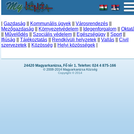
|
Gazdaság
||
Kommunális ügyek
||
Városrendezés
||
Mezőgazdaság
||
Környezetvédelem
||
Idegenforgalom
||
Oktat
||
Művelődés
||
Szociális védelem
||
Egészségügy
||
Sport
||
Ifjúság
||
Tájékoztatás
||
Rendkívüli helyzetek
||
Vallás
||
Civil
szervezetek
||
Közösség
||
Helyi közösségek
|
24420 Magyarkanizsa, Fő tér 1. Telefon: 024 4 875-166
© 2008-2014 Magyarkanizsa Község
Copyright © 2014