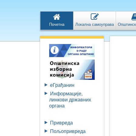
Почетна
Локална самоуправа
Општинск
eГрађанин
Информације,
линкови државних
органа
Привреда
Пољопривреда