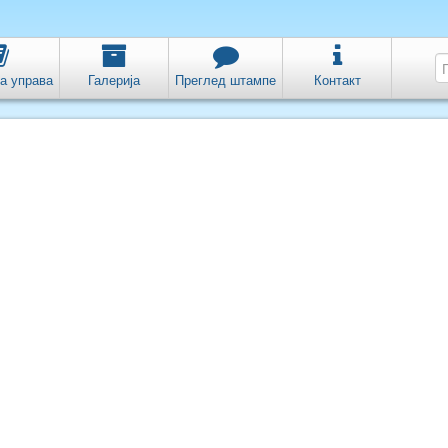
а управа
Галерија
Преглед штампе
Контакт