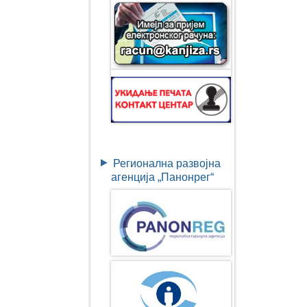
Регионална развојна
агенција „Панонрег“