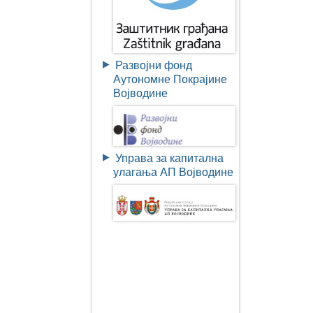
Развојни фонд
Аутономне Покрајине
Војводине
Управа за капитална
улагања АП Војводине