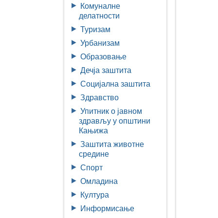
Комуналне
делатности
Туризам
Урбанизам
Образовање
Дечја заштита
Социјална заштита
Здравство
Упитник о јавном
здрављу у општини
Кањижа
Заштита животне
средине
Спорт
Омладина
Култура
Информисање