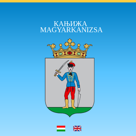
КАЊИЖА
MAGYARKANIZSA