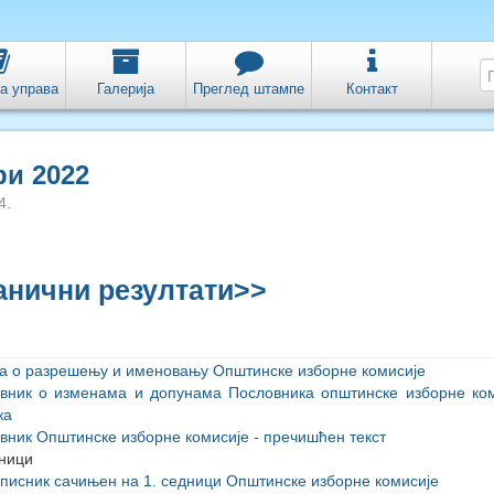
а управа
Галерија
Преглед штампе
Контакт
ри 2022
4.
анични резултати>>
а о разрешењу и именовању Општинске изборне комисије
вник о изменама и допунама Пословника општинске изборне ко
жа
вник Општинске изборне комисије - пречишћен текст
ници
писник сачињен на 1. седници Општинске изборне комисије