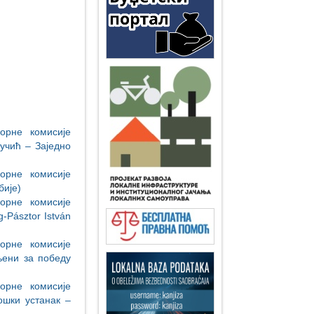
орне комисије
учић – Заједно
орне комисије
бије)
орне комисије
Pásztor István
орне комисије
њени за победу
орне комисије
ошки устанак –