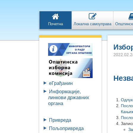
Почетна
Локална самоуправа
Општинск
Избо
2022.02.2
Незв
eГрађанин
Информације,
линкови државних
Одлук
органа
Посло
Кањи
Посло
Привреда
Запис
Пољопривреда
За