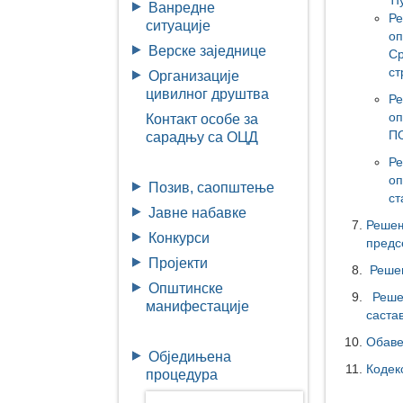
Ћу
Ванредне
Р
ситуације
оп
Верске заједнице
Ср
ст
Организације
цивилног друштва
Р
оп
Контакт особе за
ПО
сарадњу са ОЦД
Р
оп
Позив, саопштење
ст
Јавне набавке
Решењ
Конкурси
предс
Пројекти
Решењ
Општинске
Решењ
манифестације
саста
Обаве
Обједињена
Кодек
процедура