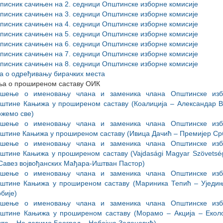
писник сачињен на 2. седници Општинске изборне комисије
писник сачињен на 3. седници Општинске изборне комисије
писник сачињен на 4. седници Општинске изборне комисије
писник сачињен на 5. седници Општинске изборне комисије
писник сачињен на 6. седници Општинске изборне комисије
писник сачињен на 7. седници Општинске изборне комисије
писник сачињен на 8. седници Општинске изборне комисије
а о одређивању бирачких места
а о проширеном саставу ОИК
ешење о именовању члана и заменика члана Општинске изб
штине Кањижа у проширеном саставу (Коалиција – Александар В
жемо све)
ешење о именовању члана и заменика члана Општинске изб
штине Кањижа у проширеном саставу (Ивица Дачић – Премијер Ср
ешење о именовању члана и заменика члана Општинске изб
штине Кањижа у проширеном саставу (Vajdasági Magyar Szövetség-
Савез војвођанских Мађара-Иштван Пастор)
ешење о именовању члана и заменика члана Општинске изб
штине Кањижа у проширеном саставу (Мариника Тепић – Уједи
бије)
ешење о именовању члана и заменика члана Општинске изб
штине Кањижа у проширеном саставу (Морамо – Акција – Екол