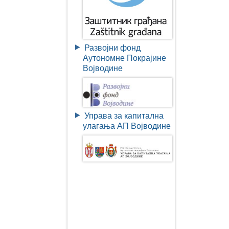
Развојни фонд
Аутономне Покрајине
Војводине
Управа за капитална
улагања АП Војводине