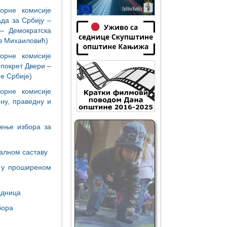
орне комисије
да за Србију –
– Демократска
ав Михаиловић)
орне комисије
покрет Двери –
е Србије)
орне комисије
ну, праведну и
ђење избора за
алном саставу
 у проширеном
едница
бора