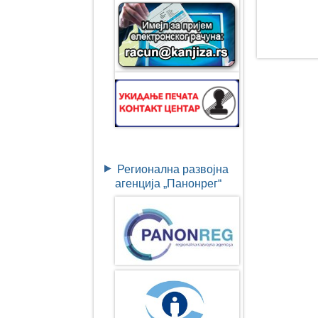
Регионална развојна
агенција „Панонрег“