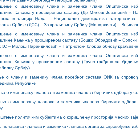
та – Не давимо Београд – Небојша Зеленовић)
ешење о именовању члана и заменика члана Општинске изб
штине Кањижа у проширеном саставу (Др Милош Јовановић – На
пска коалиција Нада – Национално демократска алтернатива 
ранка Србије (ДСС) – За краљевину Србију (Монархисти) – Војисл
ешење о именовању члана и заменика члана Општинске изб
штине Кањижа у проширеном саставу (Бошко Обрадовић – Српски 
КС – Милош Парандиловић – Патриотски блок за обнову краљевин
ешење о именовању члана и заменика члана Општинске изб
штине Кањижа у проширеном саставу (Група грађана за Уједиње
абилну Србију)
е о члану и заменику члана посебног састава ОИК за спрово
едника Републике
а о именовању чланова и заменика чланова бирачких одбора у ст
а о именовању чланова и заменика чланова бирачких одбора
ву
штење политичким субјектима о коришћењу просторија месних зај
с понашања чланова и заменика чланова органа за спровођење из