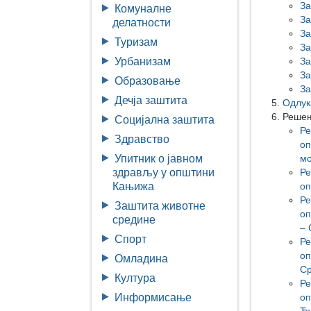
За
Комуналне
За
делатности
За
Туризам
За
За
Урбанизам
За
Образовање
За
Дечја заштита
Одлук
Решењ
Социјална заштита
Р
Здравство
оп
мо
Упитник о јавном
Р
здрављу у општини
оп
Кањижа
Р
Заштита животне
оп
средине
– 
Спорт
Р
оп
Омладина
Ср
Култура
Р
оп
Информисање