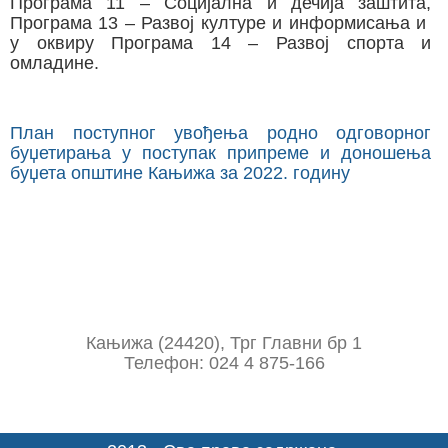
Програма 11 – Социјална и дечија заштита,
Програма 13 – Развој културе и информисања и
у оквиру Програмa 14 – Развој спорта и
омладине.
План поступног увођења родно одговорног
буџетирања у поступак припреме и доношења
буџета општине Кањижа за 2022. годину
Кањижа (24420), Трг Главни бр 1
Телефон: 024 4 875-166