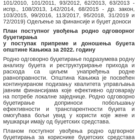
101/2010, 101/2011, 93/2012, 62/2013, 63/2013 -
испр., 108/2013, 142/2014, 68/2015 - др. закон,
103/2015, 99/2016, 113/2017, 95/2018, 31/2019 и
72/2019) Одељење за финансије и буџет доноси
План поступног увођења родно одговорног
буџетирања
у поступак припреме и доношења буџета
општине Кањижа за 2022. годину
Родно одговорно буџетирање подразумева родну
анализу буџета и реструктурирање прихода и
расхода са циљем унапређења родне
равноправности. Општина Кањижа је посвећен
континуираном подизању квалитета управљања
јавним финансијама које ефективно одговарају
на потребе локалне заједнице. Родно одговорно
буџетирање доприноси побољшању
ефективности и транспарентности буџета и
омогућава бољи увид у користи које жене и
мушкарци имају од буџетских средстава.
Планом поступног увођења родно одгворног
буџетирања за кориснике буџетских средстава