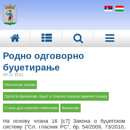
Родно одговорно
буџетирање
09.11.2021.
Општинска управа
Одсек за финансије, буџет и локалну пореску администрацију
Стање дуга пореских обвезника
Финансије
На основу члана 16 [с7] Закона о буџетском
систему ("Сл. гласник РС", бр. 54/2009, 73/2010,