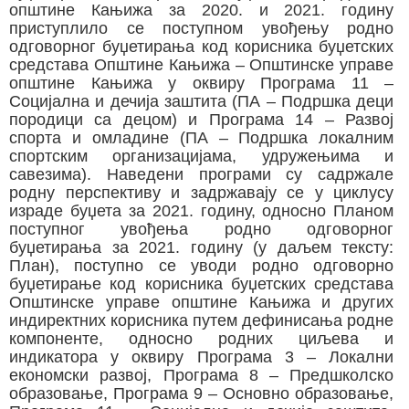
општине Кањижа за 2020. и 2021. годину
приступлило се поступном увођењу родно
одговорног буџетирања код корисника буџетских
средстава Општине Кањижа – Општинске управе
општине Кањижа у оквиру Програма 11 –
Социјална и дечија заштита (ПА – Подршка деци
породици са децом) и Програма 14 – Развој
спорта и омладине (ПА – Подршка локалним
спортским организацијама, удружењима и
савезима). Наведени програми су садржале
родну перспективу и задржавају се у циклусу
израде буџета за 2021. годину, односно Планом
поступног увођења родно одговорног
буџетирања за 2021. годину (у даљем тексту:
План), поступно се уводи родно одговорно
буџетирање код корисника буџетских средстава
Општинске управе општине Кањижа и других
индиректних корисника путем дефинисања родне
компоненте, односно родних циљева и
индикатора у оквиру Програма 3 – Локални
економски развој, Програма 8 – Предшколско
образовање, Програма 9 – Основно образовање,