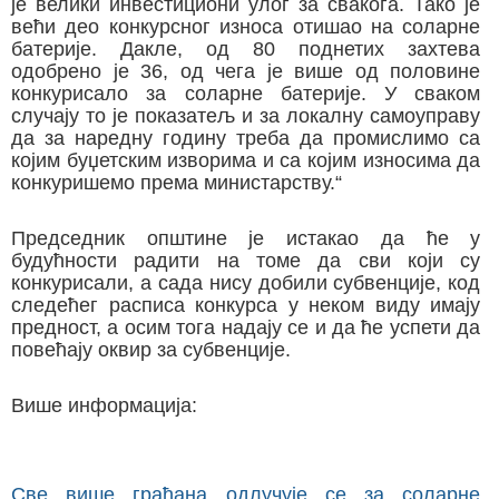
је велики инвестициони улог за свакога. Тако је
већи део конкурсног износа отишао на соларне
батерије. Дакле, од 80 поднетих захтева
одобрено је 36, од чега је више од половине
конкурисало за соларне батерије. У сваком
случају то је показатељ и за локалну самоуправу
да за наредну годину треба да промислимо са
којим буџетским изворима и са којим износима да
конкуришемо према министарству.“
Председник општине је истакао да ће у
будућности радити на томе да сви који су
конкурисали, а сада нису добили субвенције, код
следећег расписа конкурса у неком виду имају
предност, а осим тога надају се и да ће успети да
повећају оквир за субвенције.
Више информација:
Све више грађана одлучује се за соларне