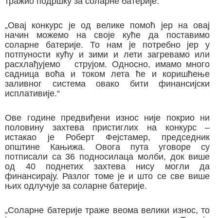
тражио подршку за соларне батерије.
„Овај конкурс је од велике помоћ јер на овај
начин можемо на своје куће да поставимо
соларне батерије. То нам је потребно јер у
потпуности кућу и зими и лети загревамо или
расхлађујемо струјом. Односно, имамо много
садница воћа и током лета ће и коришћење
заливног система овако бити финансијски
исплативије.“
Ове године предвиђени износ није покрио ни
половину захтева пристиглих на конкурс –
истакао је Роберт Фејстамер, председник
општине Кањижа. Овога пута уговоре су
потписали са 36 подносилаца молби, док више
од 40 поднетих захтева нису могли да
финансирају. Разлог томе је и што се све више
њих одлучује за соларне батерије.
„Соларне батерије траже веома велики износ, то