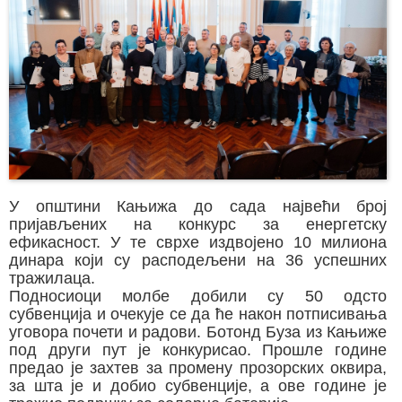
У општини Кањижа до сада највећи број
пријављених на конкурс за енергетску
ефикасност. У те сврхе издвојено 10 милиона
динара који су расподељени на 36 успешних
тражилаца.
Подносиоци молбе добили су 50 одсто
субвенција и очекује се да ће након потписивања
уговора почети и радови. Ботонд Буза из Кањиже
под други пут је конкурисао. Прошле године
предао је захтев за промену прозорских оквира,
за шта је и добио субвенције, а ове године је