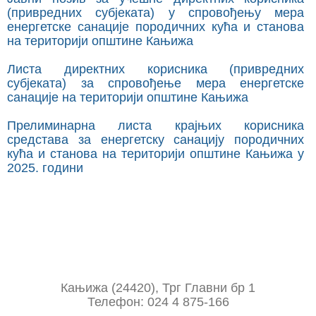
(привредних субјеката) у спровођењу мера
енергетске санације породичних кућа и станова
на територији општине Кањижа
Листа директних корисника (привредних
субјеката) за спровођење мера енергетске
санације на територији општине Кањижа
Прелиминарна листа крајњих корисника
средстава за енергетску санацију породичних
кућа и станова на територији општине Кањижа у
2025. години
Кањижа (24420), Трг Главни бр 1
Телефон: 024 4 875-166