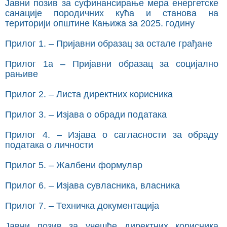
Јавни позив за суфинансирање мера енергетске
санације породичних кућа и станова на
територији општине Кањижа за 2025. годину
Прилог 1. – Пријавни образац за остале грађане
Прилог 1а – Пријавни образац за социјално
рањиве
Прилог 2. – Листа директних корисника
Прилог 3. – Изјава о обради података
Прилог 4. – Изјава о сагласности за обраду
података о личности
Прилог 5. – Жалбени формулар
Прилог 6. – Изјава сувласника, власника
Прилог 7. – Техничка документација
Јавни позив за учешће директних корисника