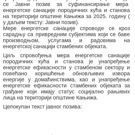
се Јавни позив за суфинансирање мера
енергетске санације породичних кућа и станова
на територији општине Кањижа за 2025. годину (
у даљем тексту: Јавни позив).
Мере енергетске санације спроводе се кроз
сарадњу са привредним субјектима који се баве
производњом, услугама и радовима на
енергетској санацији стамбених објеката.
Циљ спровођења мера енергетске санације
породичних кућа и станова је унапређење
енергетске ефикасности у стамбеном сектору и
повећано коришћење обновљивих извора
енергије у домаћинствима, као и унапређење
енергетске ефикасности стамбених објеката за
грађане који имају статус социјално рањивих
лица на територији општине Кањижа.
Целокупан текст јавног позива: