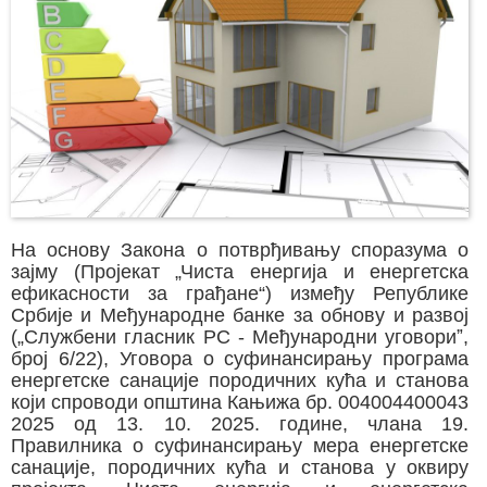
На основу Закона о потврђивању споразума о
зајму (Пројекат „Чиста енергија и енергетска
ефикасности за грађане“) између Републике
Србије и Међународне банке за обнову и развој
(„Службени гласник РС - Међународни уговориˮ,
број 6/22), Уговора о суфинансирању програма
енергетске санације породичних кућа и станова
који спроводи општина Кањижа бр. 004004400043
2025 од 13. 10. 2025. године, члана 19.
Правилника о суфинансирању мера енергетске
санације, породичних кућа и станова у оквиру