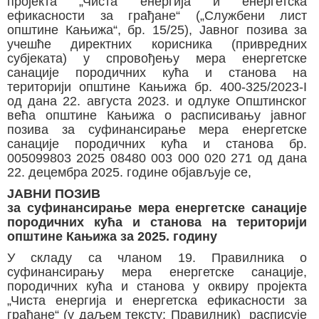
пројекта „Чиста енергија и енергетска
ефикасности за грађане“ („Службени лист
општине Кањижа“, бр. 15/25), Јавног позива за
учешће директних корисника (привредних
субјеката) у спровођењу мера енергетске
санације породичних кућа и станова на
територији општине Кањижа бр. 400-325/2023-I
од дана 22. августа 2023. и одлуке Општинског
већа општине Кањижа о расписивању јавног
позива за суфинансирање мера енергетске
санације породичних кућа и станова бр.
005099803 2025 08480 003 000 020 271 од дана
22. децембра 2025. године објављује се,
ЈАВНИ ПОЗИВ
за суфинансирање мера енергетске санације
породичних кућа и станова на територији
општине Кањижа за 2025. годину
У складу са чланом 19. Правилника о
суфинансирању мера енергетске санације,
породичних кућа и станова у оквиру пројекта
„Чиста енергија и енергетска ефикасности за
грађане“ (у даљем тексту: Правилник) расписује