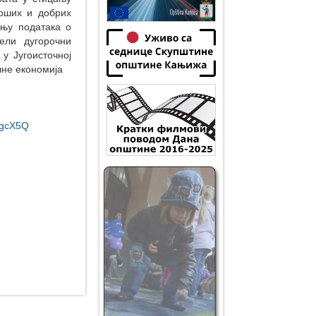
лоших и добрих
њу података о
ели дугорочни
у Југоисточној
лне економија
_gcX5Q