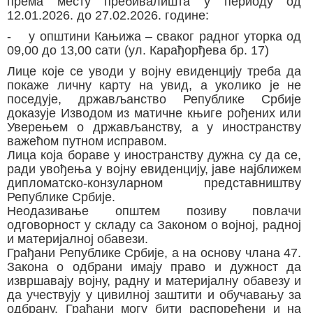
према месту пребивалишта у периоду од
12.01.2026. до 27.02.2026. године:
- у општини Кањижа – сваког радног уторка од
09,00 до 13,00 сати (ул. Карађорђева бр. 17)
Лице које се уводи у војну евиденцију треба да
покаже личну карту на увид, а уколико је не
поседује, држављанство Републике Србије
доказује Изводом из матичне књиге рођених или
Уверењем о држављанству, а у иностранству
важећом путном исправом.
Лица која бораве у иностранству дужна су да се,
ради увођења у војну евиденцију, јаве најближем
дипломатско-конзуларном представништву
Републике Србије.
Неодазивање општем позиву повлачи
одговорност у складу са Законом о војној, радној
и материјалној обавези.
Грађани Републике Србије, а на основу члана 47.
Закона о одбрани имају право и дужност да
извршавају војну, радну и материјалну обавезу и
да учествују у цивилној заштити и обучавању за
одбрану. Грађани могу бити распоређени и на