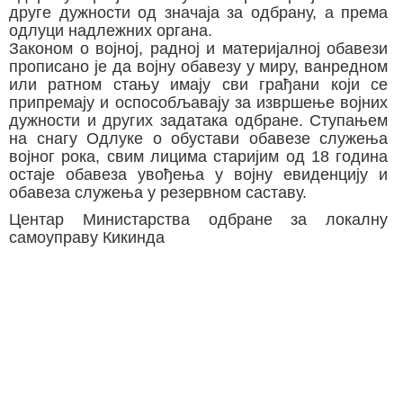
друге дужности од значаја за одбрану, а према
одлуци надлежних органа.
Законом о војној, радној и материјалној обавези
прописано је да војну обавезу у миру, ванредном
или ратном стању имају сви грађани који се
припремају и оспособљавају за извршење војних
дужности и других задатака одбране. Ступањем
на снагу Одлуке о обустави обавезе служења
војног рока, свим лицима старијим од 18 година
остаје обавеза увођења у војну евиденцију и
обавеза служења у резервном саставу.
Центар Министарства одбране за локалну
самоуправу Кикинда