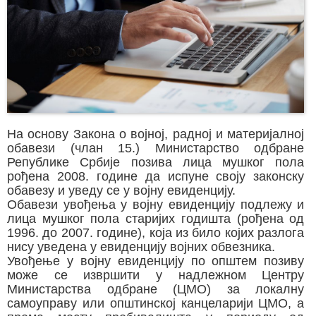
На основу Закона о војној, радној и материјалној
обавези (члан 15.) Министарство одбране
Републике Србије позива лица мушког пола
рођена 2008. године да испуне своју законску
обавезу и уведу се у војну евиденцију.
Обавези увођења у војну евиденцију подлежу и
лица мушког пола старијих годишта (рођена од
1996. до 2007. године), која из било којих разлога
нису уведена у евиденцију војних обвезника.
Увођење у војну евиденцију по општем позиву
може се извршити у надлежном Центру
Министарства одбране (ЦМО) за локалну
самоуправу или општинској канцеларији ЦМО, а