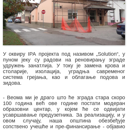
У оквиру IPA пројекта под називом „Solution“, у
пуном јеку су радови на реновирању зграде
удружењ занатлија. У току је замена крова и
столарије, изолација, уградња савременог
система грејања, као и облагање подова и
зидова.
- Веома ми је драго што ће зграда стара скоро
100 година већ ове године постати модеран
образовни центар, у којем ће се одвијати
усавршавање предузетника. За реализацију, и у
овом случају, наша општина обезбеђује
сопствено учешће и пре-финансирање - објавио