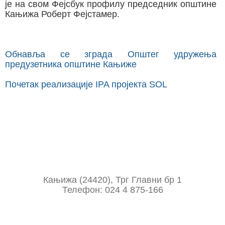
је на свом Фејсбук профилу председник општине
Кањижа Роберт Фејстамер.
Обнавља се зграда Општег удружења
предузетника општине Кањиже
Почетак реализације IPA пројекта SOL
Кањижа (24420), Трг Главни бр 1
Телефон: 024 4 875-166