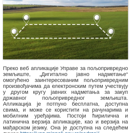
Преко веб апликације Управе за пољопривредно
земљиште, „Дигитално јавно надметање“
омогућено заинтересованим пољопривредним
произвођачима да електронским путем учествују
у другом кругу јавних надметања за закуп
државног пољопривредног земљишта.
Апликација је потпуно бесплатна, доступна
свима, и може се користити на рачунарима и
мобилним уређајима. Постоји ћирилична и
латинична верзија апликације, као и верзија на
мађарском језику. Она је доступна на следећем