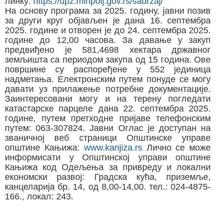
линку:
https://upz.minpolj.gov.rs/sadrzaj/
На основу програма за 2025. годину, јавни позив
за други круг објављен је дана 16. септембра
2025. године и отворен је до 24. септембра 2025.
године до 12,00 часова. За давање у закуп
предвиђено је 581,4698 хектара државног
земљишта са периодом закупа од 15 година. Ове
површине су распоређене у 552 јединица
надметања. Електронским путем понуде се могу
давати уз прилажење потребне документације.
Заинтересовани могу и на терену погледати
катастарске парцеле дана 22. септембра 2025.
године, путем претходне пријаве телефонским
путем: 063-307824. Јавни Оглас је доступан на
званичној веб страници Општинске управе
општине Кањижа:
www.kanjiza.rs
Лично се може
информисати у Општинској управи општине
Кањижа код Одељења за привреду и локални
економски развој: Градска кућа, приземље,
канцеларија бр. 14, од 8,00-14,00. тел.: 024-4875-
166., локал: 243.