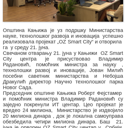
Општина Кањижа је уз подршку Министарства
науке, технолошког развоја и иновација успешно
реализовала пројекат „OZ Smart City“ и отворила
га у среду 21. јуна.
Свечаном отварању 21. јуна у Кањижи OZ Smart
City центра је присуствовао Владимир
Радановић, помоћник министра за науку ,
технолошки развој и иновације, Јован Милић
посебни саветник министарства и Небојша
Дракулић директор Научно технолошког парка
Новог Сада.
Председник општине Кањижа Роберт Фејстамер
и помоћник министра Владимир Радановић су
заједно покренули ИТ центар. Цео пројекат је
вредео 24 милиона, Министарство је издвојило
20 милиона динара , док је локална самоуправа
обезбедила четири милиона динара. Баш 21.
јуна је орворен OZ Smart City центар у Србији