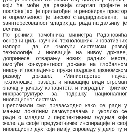
који ће моћи да развија стартап пројекте и
послове јер је прилагођен и реновиран простор
и опремљеност је високо стандардизована, а
заинтересованост младих да рада на даљину је
велика.
По речима помоћника министра Радановића
основни циљ научних, технолошких, иновативних
напора да се омогући системски развој
технологије и иновације на нивоу државе,
допринесе отварању нових радних места,
омогући конкурентност државе на глобалном
нивоу и последично пружи подршка економском
развоју државе. -Министарство науке,
технолошког развоја и инавација види огроман
значај у јачању капацитета и изградњи физчке
инфраструктуре за подршку националног
иновационог система.
Препознали смо превасходно како се ради у
мањим локалним самоуправама и уколико се
ради о младим и перспективним људима који
желе да своје предузетничке инспирације и свој
иновациони дух који имају спроведу у дело ту и