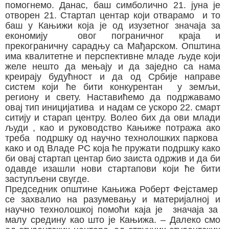
помогнемо. Данас, баш симболично 21. јуна је
отворен 21. Стартап центар који отварамо и то
баш у Кањижи која је од изузетног значаја за
економију овог пограничног краја и
прекограничну сарадњу са Мађарском. Општина
има квалитетне и перспективне младе људе који
желе нешто да мењају и да заједно са нама
креирају будућност и да од Србије направе
систем који ће бити конкурентан у земљи,
региону и свету. Наставићемо да подржавамо
овај тип иницијатива и надам се ускоро 22. смарт
ситију и старап центру. Волео бих да ови млади
људи , као и руководство Кањиже потража ако
треба подршку од научно технолошких паркова
како и од Владе РС која ће пружати подршку како
би овај стартап центар био заиста одржив и да би
одавде изашли нови стартапови који ће бити
заступљени свугде.
Председник општине Кањижа Роберт Фејстамер
се захвалио на разумевању и материјалној и
научно технолошкој помоћи каја је значаја за
малу средину као што је Кањижа. – Далеко смо