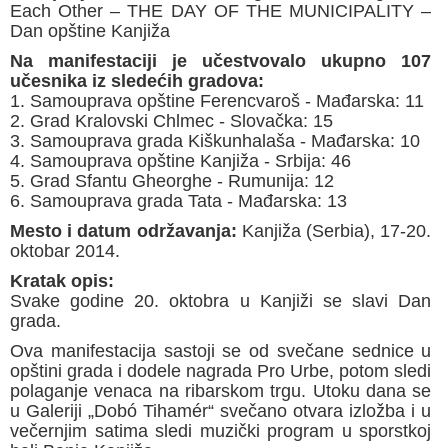
Each Other – THE DAY OF THE MUNICIPALITY –
Dan opštine Kanjiža
Na manifestaciji je učestvovalo ukupno 107
učesnika iz sledećih gradova:
1. Samouprava opštine Ferencvaroš - Mađarska: 11
2. Grad Kralovski Chlmec - Slovačka: 15
3. Samouprava grada Kiškunhalaša - Mađarska: 10
4. Samouprava opštine Kanjiža - Srbija: 46
5. Grad Sfantu Gheorghe - Rumunija: 12
6. Samouprava grada Tata - Mađarska: 13
Mesto i datum оdržavanja:
Kanjiža (Serbia), 17-20.
oktobar 2014.
Kratak opis:
Svake godine 20. oktobra u Kanjiži se slavi Dan
grada.
Ova manifestacija sastoji se od svečane sednice u
opštini grada i dodele nagrada Pro Urbe, potom sledi
polaganje venaca na ribarskom trgu. Utoku dana se
u Galeriji „Dobó Tihamér“ svečano otvara izložba i u
večernjim satima sledi muzički program u sporstkoj