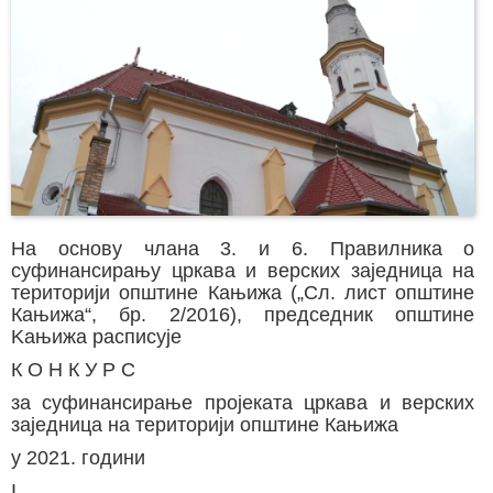
На основу члана 3. и 6. Правилника о
суфинансирању цркава и верских заједница на
територији општине Кањижа („Сл. лист општине
Кањижа“, бр. 2/2016), председник општине
Kaњижа расписује
К О Н К У Р С
за суфинансирање пројеката цркава и верских
заједница на територији општине Кањижа
у 2021. години
I