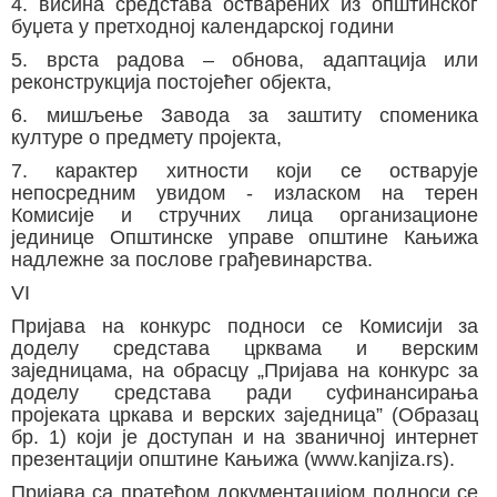
4. висина средстава остварених из општинског
буџета у претходној календарској години
5. врста радова – обнова, адаптација или
реконструкција постојећег објекта,
6. мишљење Завода за заштиту споменика
културе о предмету пројекта,
7. карактер хитности који се остварује
непосредним увидом - изласком на терен
Комисије и стручних лица организационе
јединице Општинске управе општине Кањижа
надлежне за послове грађевинарства.
VI
Пријава на конкурс подноси се Комисији за
доделу средстава црквама и верским
заједницама, на обрасцу „Пријава на конкурс за
доделу средстава ради суфинансирања
пројеката цркава и верских заједница” (Образац
бр. 1) који је доступан и на званичној интернет
презентацији општине Кањижа (www.kanjiza.rs).
Пријава са пратећом документацијом подноси се