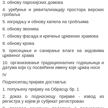
3. обнову парохијских домова
4. уређење и ревитализацију простора верских
гробаља
5. изградњу и обнову капела на гробљима
6. обнову звоника
7. обнову фасада и кречење црквених храмова
8. обнову крова
9. пресецање и санирање влаге на зидовима
црквеног храма
10. организовање традиционалних годишњица и
датума који су посвећени имену које црква носи
IV
Подносилац пријаве доставља:
1. попуњену пријаву на Обрасцу бр. 1
2. доказ о подносиоцу пријаве - извод из
регистра у којем је субјекат регистрован