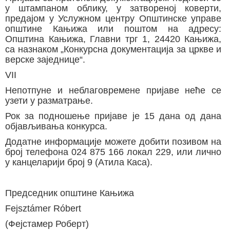
у штампаном облику, у затвореној коверти,
предајом у Услужном центру Општинске управе
општине Кањижа или поштом на адресу:
Општина Кањижа, Главни трг 1, 24420 Кањижа,
са назнаком „Конкурсна документација за цркве и
верске заједнице“.
VII
Непотпуне и неблаговремене пријаве неће се
узети у разматрање.
Рок за подношење пријаве је 15 дана од дана
објављивања конкурса.
Додатне информације можете добити позивом на
број телефона 024 875 166 локал 229, или лично
у канцеларији број 9 (Атила Каса).
Председник општине Кањижа
Fejsztámer Róbert
(Фејстамер Роберт)