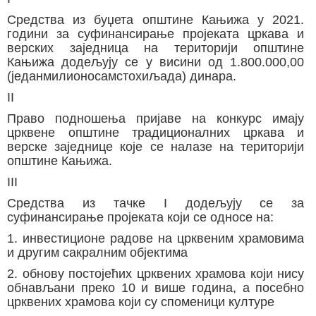
Средства из буџета општине Кањижа у 2021.
години за суфинансирање пројеката цркава и
верских заједница на територији општине
Кањижа додељују се у висини од 1.800.000,00
(једанмилионосамстохиљада) динара.
II
Право подношења пријаве на конкурс имају
црквене општине традиционалних цркава и
верске заједнице које се налазе на територији
општине Кањижа.
III
Средства из тачке I додељују се за
суфинансирање пројеката који се односе на:
1. инвестиционе радове на црквеним храмовима
и другим сакралним објектима
2. обнову постојећих црквених храмова који нису
обнављани преко 10 и више година, а посебно
црквених храмова који су споменици културе