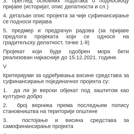
3. преглед основних података о подносиоцу
пријаве (историјат, опис делатности и сл.)
4. детаљан опис пројекта за чије суфинансирање
се подноси пријава
5. предмер и предрачун радова (за пријаве
предлога пројеката који се односе на
градитељску делатност, тачке 1-9)
Пројекат који буде одобрен мора бити
реализован најкасније до 15.12.2021. године.
V
Критеријуми за одређивања висине средстава за
суфинансирање појединачног пројекта су:
1. да ли је верски објекат под заштитом као
културно добро
2. број верника према последњем попису
становништва на територији општине
3. постојање и висина средстава за
самофинансирање пројекта