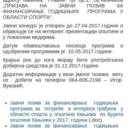
адресу: Кањижа, Главни трг бр.1., са назнаком
„ПРИЈАВА НА ЈАВНИ ПОЗИВ ЗА
ФИНАНСИРАЊЕ ГОДИШЊИХ ПРОГРАМА У
ОБЛАСТИ СПОРТА“.
Јавни конкурс је отворен до 27.04.2017.године и
објављује се на интернет презентацији општине и
у локалним медијима.
Датум обавештавања носиоца програма о
одобреним програмима је 10.05.2017.године.
Крајњи рок до кога морају бити употребљена
добијена средства је 31.12.2017.године.
Додатне информације у вези јавног позива могу
се добити на телефон 064-806-2198 – Игор
Вуковић.
Јавни позив за финансирање годишњих
програма за потребе и интересе грађана у
области спорта у општини Кањижа из буџета
општине Кањижа у 2017. години
(.doc)
Јавни позив за финансирање годишњих