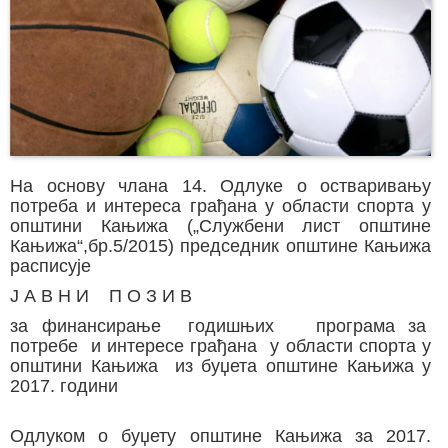
На основу члана 14. Одлуке о остваривању
потреба и интереса грађана у области спорта у
општини Кањижа („Службени лист општине
Кањижа“,бр.5/2015) председник општине Кањижа
расписује
Ј А В Н И П О З И В
за финансирање годишњих програма за
потребе и интересе грађана у области спорта у
општини Кањижа из буџета општине Кањижа у
2017. години
Одлуком о буџету општине Кањижа за 2017.