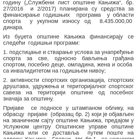
годину („Службени лист општине Кањижа“, бр.
27/2016 и 2/2017) планирана су средства за
финансирање годишњих програма у области
спорта у укупном износу од 8.435.000,00
динара.
Из буџета општине Кањижа финансирају се
следећи годишњи програми:
1. подстицање и стварање услова за унапређење
спорта за све, односно бављења грађана
спортом, посебно деце, омладина, жена и особа
са инвалидитетом на годишњем нивоу;
2. активности спортских организација, спортских
друштава, удружења и територијалног спортског
савеза на територији општине од посебног
значаја за општину.
Пријаве се подносе у штампаном облику, на
обрасцу пријаве (образац бр. 2) који је објављен
на званичном сајту општине Кањижа, предајом у
Услужном центру Општинске управе општине
Кањижа или се доставља путем поште на