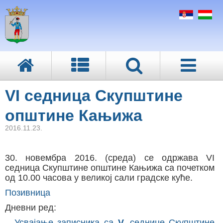
VI седница Скупштине
општине Кањижа
2016.11.23.
30. новембра 2016. (среда) се одржава VI
седница Скупштине општине Кањижа са почетком
од 10.00 часова у великој сали градске куће.
Позивница
Дневни ред:
–
Усвајање записника са
V
.
седнице Скупштине