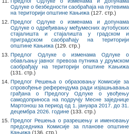
Предлог Одлуке о изменама и допунама
Одлуке о безбедности саобраћаја на путевима
на територији општине Кањижа
(127. стр.)
Предлог Одлуке о изменама и допунама
Одлуке о одређивању међумесних аутобуских
стајалишта и стајалишта у градском и
приградском саобраћају на територији
општине Кањижа
(129. стр.)
Предлог Одлуке о изменама Одлуке о
обављању јавног превоза путника у друмском
саобрађају на територији општине Kањижа
(131. стр.)
Предлог Решења о образовању Комисије за
спровођење референдума ради изјашњавања
грађана о Предлогу Одлуке о увођењу
самодоприноса на подручју Месне заједнице
Мартонош за период од 1. јануара 2017. до 31.
децембра 2026. године
(133. стр.)
Предлог Решења о разрешењу и именовању
председника Комисије за планове општине
Кањижа
(136. стр.)