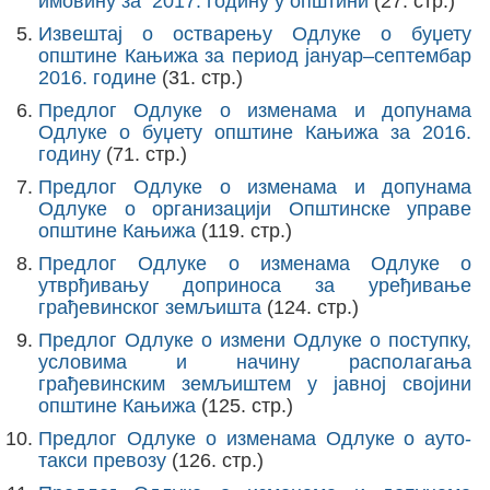
имовину за 2017. годину у општини
(27. стр.)
Извештај о остварењу Одлукe о буџету
општине Кањижа за период јануар–септембар
2016. године
(31. стр.)
Предлог Одлуке о изменама и допунама
Одлуке о буџету општине Кањижа за 2016.
годину
(71. стр.)
Предлог Одлуке о изменама и допунама
Одлуке о организацији Општинске управе
општине Кањижа
(119. стр.)
Предлог Одлуке о изменама Oдлуке о
утврђивању доприноса за уређивање
грађевинског земљишта
(124. стр.)
Предлог Одлуке о измени Одлуке о поступку,
условима и начину располагања
грађевинским земљиштем у јавној својини
општине Кањижа
(125. стр.)
Предлог Одлуке о изменама Одлуке о ауто-
такси превозу
(126. стр.)