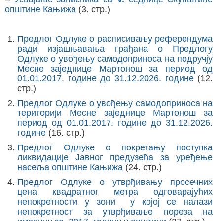
општине Кањижа
(3. стр.)
Предлог Одлуке о расписивању референдума
ради изјашњавања грађана о Предлогу
Одлуке о увођењу самодоприноса на подручју
Месне заједнице Мартонош за период од
01.01.2017. године до 31.12.2026. године
(12.
стр.)
Предлог Одлуке о увођењу самодоприноса на
територији Месне заједнице Мартонош за
период од 01.01.2017. године до 31.12.2026.
године
(16. стр.)
Предлог Одлуке о покретању поступка
ликвидације Јавног предузећа за уређење
насеља општине Кањижа
(24. стр.)
Предлог Одлуке о утврђивању просечних
цена квадратног метра одговарајућих
непокретности у зони у којој се налази
непокретност за утврђивање пореза на