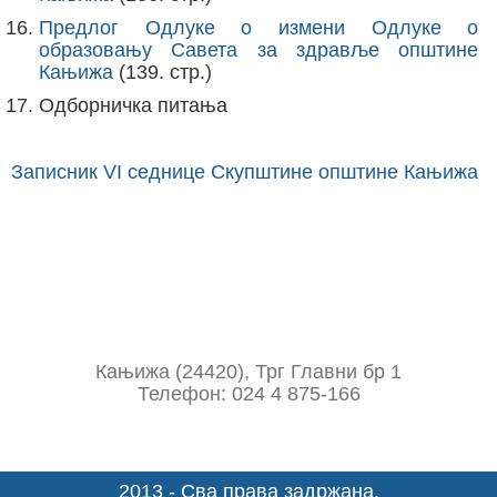
Предлог Одлуке о измени Одлуке о
образовању Савета за здравље општине
Кањижа
(139. стр.)
Одборничка питања
Записник VI седнице Скупштине општине Кањижа
Кањижа (24420), Трг Главни бр 1
Телефон: 024 4 875-166
2013 - Сва права задржана.