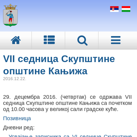
VII седница Скупштине
општине Кањижа
2016.12.22.
29. децембра 2016. (четвртак) се одржава VII
седница Скупштине општине Кањижа са почетком
од 10.00 часова у великој сали градске куће.
Позивница
Дневни ред:
–
Усвајање записника са VI седнице Скупштине