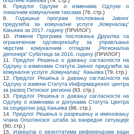
општине Кањижа
(74. стр.)
8.
Предлог Одлуке о изменама Одлуке о
локалним комуналним таксама
(76. стр.)
9.
Годишњи програм пословања Јавног
предузећа за комуналне услуге „Комуналац“
Кањижа за 2017. годину
(ПРИЛОГ)
10.
Измене Програма пословања Друштва са
ограниченом одговорношћу за управљање
чврстим комуналним отпадом „Регионална
депонија“ Суботица за 2016. годину
(ПРИЛОГ)
11.
Предлог Решења о давању сагласности на
Одлуку о изменама Статута Јавног предузећа за
комуналне услуге „Комуналац“ Кањижа
(79. стр.)
12.
Предлог Решења о давању сагласности на
Одлуку о измени Статута Информационог центра
за развој Потиског региона
(83. стр.)
13.
Предлог Решења о давању сагласности на
Одлуку о изменама и допунама Статута Центра
за социјални рад Кањижа
(86. стр.)
14.
Предлог Решења о разрешењу и именовању
члана Општинског штаба за ванредне ситуације
(90. стр.)
15.
Извештај о резултатима референдума ради