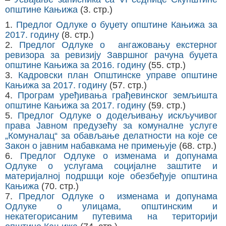
општине Кањижа
(3. стр.)
1.
Предлог Одлуке о буџету општине Кањижа за
2017. годину
(8. стр.)
2.
Предлог Одлуке о ангажовању екстерног
ревизора за ревизију Завршног рачуна буџета
општине Кањижа за 2016. годину
(55. стр.)
3.
Кадровски план Општинске управе општине
Кањижа за 2017. годину
(57. стр.)
4.
Програм уређивања грађевинског земљишта
општине Кањижа за 2017. годину
(59. стр.)
5.
Предлог Одлуке о додељивању искључивог
права Јавном предузећу за комуналне услуге
„Комуналац“ за обављање делатности на које се
Закон о јавним набавкама не примењује
(68. стр.)
6.
Предлог Одлуке о изменама и допунама
Одлуке о услугама социјалне заштите и
материјалној подршци које обезбеђује општина
Кањижа
(70. стр.)
7.
Предлог Одлуке о изменама и допунама
Одлуке о улицама, општинским и
некатегорисаним путевима на територији