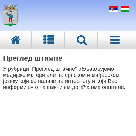
Преглед штампе
У рубрици "Преглед штампе" обљављујемо
медијске материјале на српском и мађарском
језику који се налазе на интернету и који Вас
информишу о најважнијим догађајима општине.