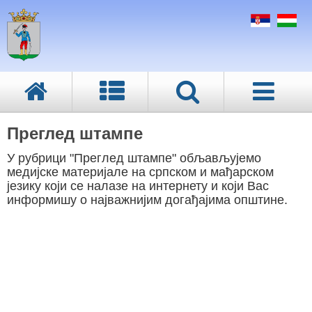
Преглед штампе
У рубрици "Преглед штампе" обљављујемо
медијске материјале на српском и мађарском
језику који се налазе на интернету и који Вас
информишу о најважнијим догађајима општине.