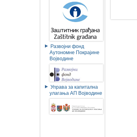
Развојни фонд
Аутономне Покрајине
Војводине
Управа за капитална
улагања АП Војводине