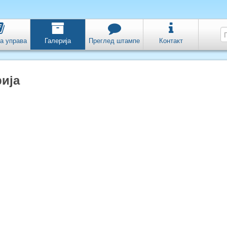
а управа
Галерија
Преглед штампе
Контакт
ија