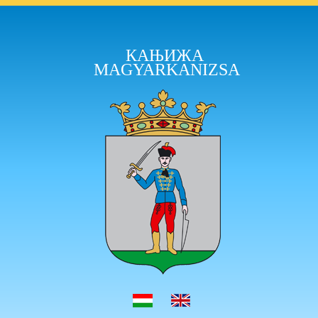
КАЊИЖА
MAGYARKANIZSA