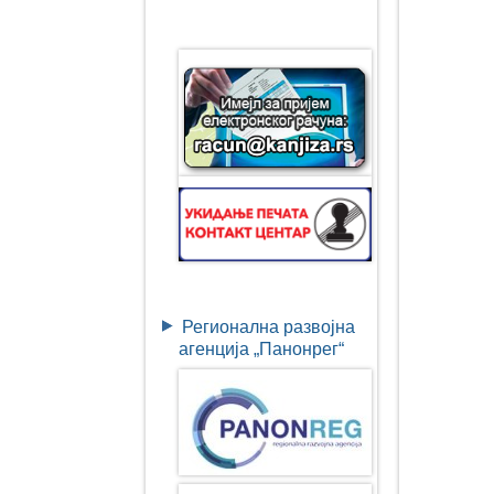
Регионална развојна
агенција „Панонрег“