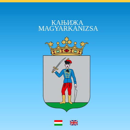
КАЊИЖА
MAGYARKANIZSA