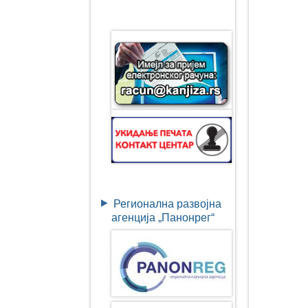
Регионална развојна
агенција „Панонрег“