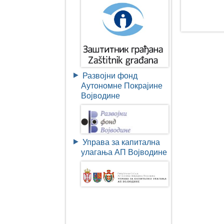
Развојни фонд
Аутономне Покрајине
Војводине
Управа за капитална
улагања АП Војводине