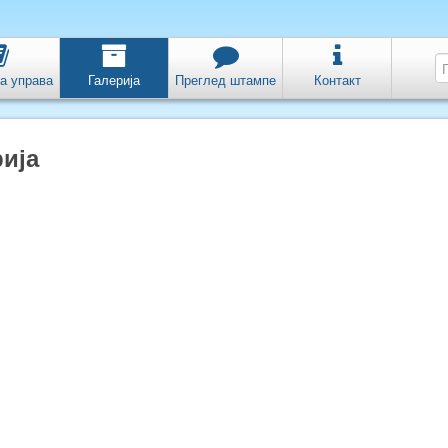
а управа
Галерија
Преглед штампе
Контакт
ија