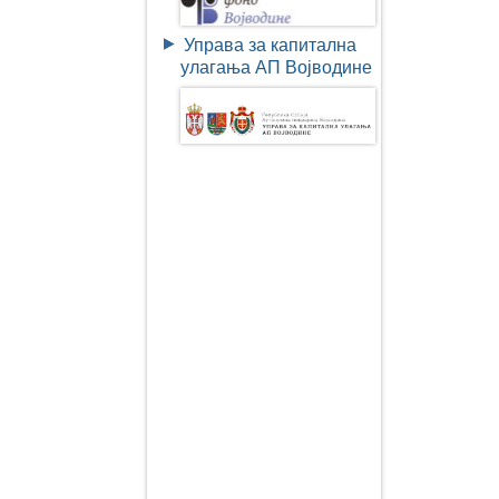
Управа за капитална
улагања АП Војводине