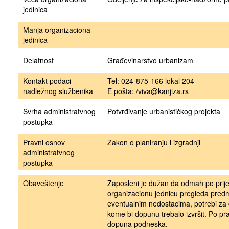
jedinica
Manja organizaciona
jedinica
Delatnost
Građevinarstvo urbanizam
Kontakt podaci
Tel: 024-875-166 lokal 204
nadležnog službenika
E pošta: /viva@kanjiza.rs
Svrha administratvnog
Potvrđivanje urbanističkog projekta
postupka
Pravni osnov
Zakon o planiranju i izgradnji
administratvnog
postupka
Obaveštenje
Zaposleni je dužan da odmah po pri
organizacionu jednicu pregleda predm
eventualnim nedostacima, potrebi za
kome bi dopunu trebalo izvršit. Po pr
dopuna podneska.