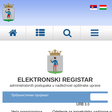
ELEKTRONSKI REGISTAR
administratvnih postupaka u nadležnost opštinske uprave
Урбанистички пројекат
URB 3.0
Veća organizaciona
Odeljenje za inspekcijsko-nadzorne p