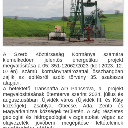
A Szerb Köztársaság Kormányа számára
kiemelkedően jelentős energetikai projekt
megvalósítása a 05: 351-12062/2023 (kelt 2023. 12.
07-én) számú kormányhatározattal összhangban
zajlik az építésről szóló törvény 35. szakasza
alapján.
A befektető Transnafta AD Pancsova, a projekt
megvalósításának ütemterve szerint 2024. július és
augusztusában ,Újvidék város (Újvidék III. és Káty
községek), Zsablya, Óbecse, Ada, Zenta és
Magyarkanizsa községek területén. A cég részletes
geológiai és hidrogeológiai vizsgálatokat végez az
olajvezeték jövőbeni megépítése feltételeinek