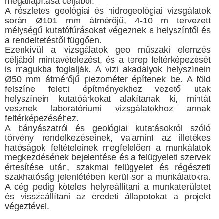
megállapítása céljából.
A részletes geológiai és hidrogeológiai vizsgálatok
során Ø101 mm átmérőjű, 4-10 m tervezett
mélységű kutatófúrásokat végeznek a helyszíntől és
a rendeltetéstől függően.
Ezenkívül a vizsgálatok geo műszaki elemzés
céljából mintavételezést, és a terep feltérképezését
is magukba foglalják. A vízi akadályok helyszínein
Ø50 mm átmérőjű piezométer építenek be. A föld
felszíne feletti építményekhez vezető utak
helyszínein kutatóárkokat alakítanak ki, mintát
vesznek laboratóriumi vizsgálatokhoz annak
feltérképezéséhez.
A bányászatról és geológiai kutatásokról szóló
törvény rendelkezéseinek, valamint az illetékes
hatóságok feltételeinek megfelelően a munkálatok
megkezdésének bejelentése és a felügyeleti szervek
értesítése után, szakmai felügyelet és régészeti
szakhatóság jelenlétében kerül sor a munkálatokra.
A cég pedig köteles helyreállítani a munkaterületet
és visszaállítani az eredeti állapotokat a projekt
végeztével.