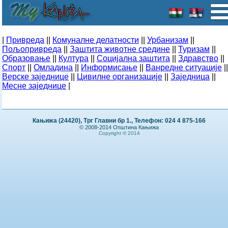
|
Привреда
||
Комуналне делатности
||
Урбанизам
||
Пољопривреда
||
Заштита животне средине
||
Туризам
||
Образовање
||
Култура
||
Социјална заштита
||
Здравство
||
Спорт
||
Омладина
||
Информисање
||
Ванредне ситуације
||
Верске заједнице
||
Цивилне организације
||
Заједница
||
Месне заједнице
|
Кањижа (24420), Трг Главни бр 1., Телефон: 024 4 875-166
© 2008-2014 Општина Кањижа
Copyright © 2014