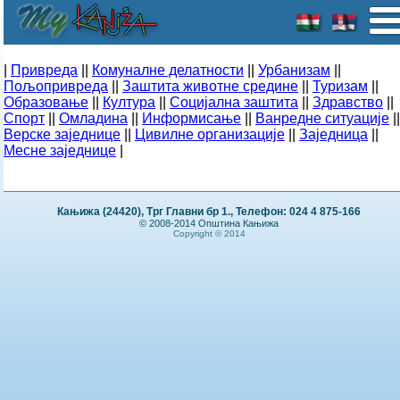
|
Привреда
||
Комуналне делатности
||
Урбанизам
||
Пољопривреда
||
Заштита животне средине
||
Туризам
||
Образовање
||
Култура
||
Социјална заштита
||
Здравство
||
Спорт
||
Омладина
||
Информисање
||
Ванредне ситуације
||
Верске заједнице
||
Цивилне организације
||
Заједница
||
Месне заједнице
|
Кањижа (24420), Трг Главни бр 1., Телефон: 024 4 875-166
© 2008-2014 Општина Кањижа
Copyright © 2014