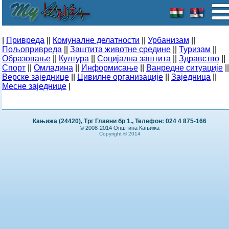
|
Привреда
||
Комуналне делатности
||
Урбанизам
||
Пољопривреда
||
Заштита животне средине
||
Туризам
||
Образовање
||
Култура
||
Социјална заштита
||
Здравство
||
Спорт
||
Омладина
||
Информисање
||
Ванредне ситуације
||
Верске заједнице
||
Цивилне организације
||
Заједница
||
Месне заједнице
|
Кањижа (24420), Трг Главни бр 1., Телефон: 024 4 875-166
© 2008-2014 Општина Кањижа
Copyright © 2014