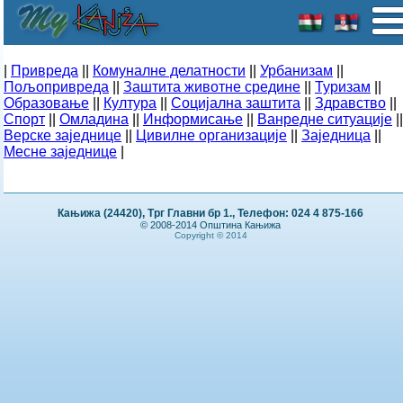
|
Привреда
||
Комуналне делатности
||
Урбанизам
||
Пољопривреда
||
Заштита животне средине
||
Туризам
||
Образовање
||
Култура
||
Социјална заштита
||
Здравство
||
Спорт
||
Омладина
||
Информисање
||
Ванредне ситуације
||
Верске заједнице
||
Цивилне организације
||
Заједница
||
Месне заједнице
|
Кањижа (24420), Трг Главни бр 1., Телефон: 024 4 875-166
© 2008-2014 Општина Кањижа
Copyright © 2014