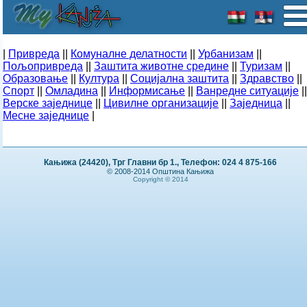
|
Привреда
||
Комуналне делатности
||
Урбанизам
||
Пољопривреда
||
Заштита животне средине
||
Туризам
||
Образовање
||
Култура
||
Социјална заштита
||
Здравство
||
Спорт
||
Омладина
||
Информисање
||
Ванредне ситуације
||
Верске заједнице
||
Цивилне организације
||
Заједница
||
Месне заједнице
|
Кањижа (24420), Трг Главни бр 1., Телефон: 024 4 875-166
© 2008-2014 Општина Кањижа
Copyright © 2014