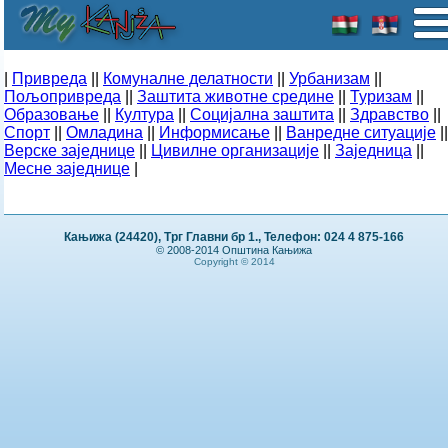
|
Привреда
||
Комуналне делатности
||
Урбанизам
||
Пољопривреда
||
Заштита животне средине
||
Туризам
||
Образовање
||
Култура
||
Социјална заштита
||
Здравство
||
Спорт
||
Омладина
||
Информисање
||
Ванредне ситуације
||
Верске заједнице
||
Цивилне организације
||
Заједница
||
Месне заједнице
|
Кањижа (24420), Трг Главни бр 1., Телефон: 024 4 875-166
© 2008-2014 Општина Кањижа
Copyright © 2014