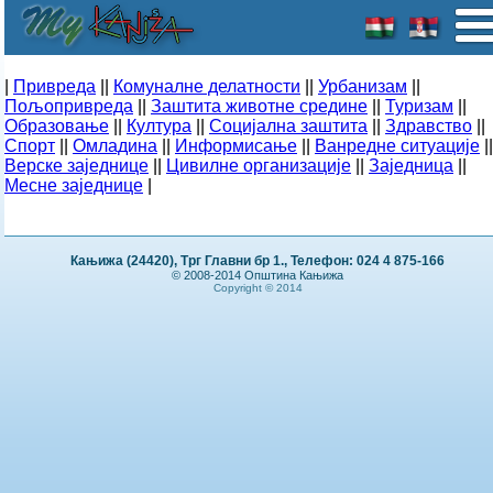
|
Привреда
||
Комуналне делатности
||
Урбанизам
||
Пољопривреда
||
Заштита животне средине
||
Туризам
||
Образовање
||
Култура
||
Социјална заштита
||
Здравство
||
Спорт
||
Омладина
||
Информисање
||
Ванредне ситуације
||
Верске заједнице
||
Цивилне организације
||
Заједница
||
Месне заједнице
|
Кањижа (24420), Трг Главни бр 1., Телефон: 024 4 875-166
© 2008-2014 Општина Кањижа
Copyright © 2014