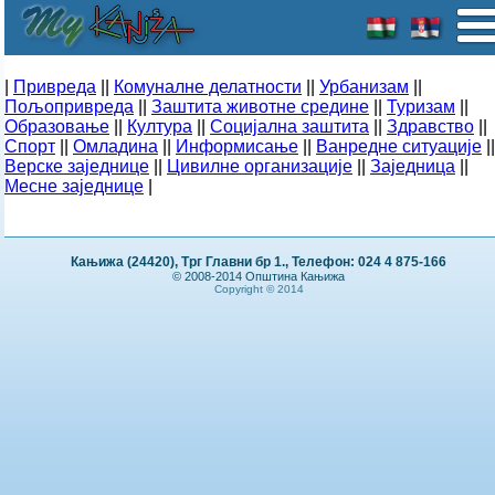
|
Привреда
||
Комуналне делатности
||
Урбанизам
||
Пољопривреда
||
Заштита животне средине
||
Туризам
||
Образовање
||
Култура
||
Социјална заштита
||
Здравство
||
Спорт
||
Омладина
||
Информисање
||
Ванредне ситуације
||
Верске заједнице
||
Цивилне организације
||
Заједница
||
Месне заједнице
|
Кањижа (24420), Трг Главни бр 1., Телефон: 024 4 875-166
© 2008-2014 Општина Кањижа
Copyright © 2014