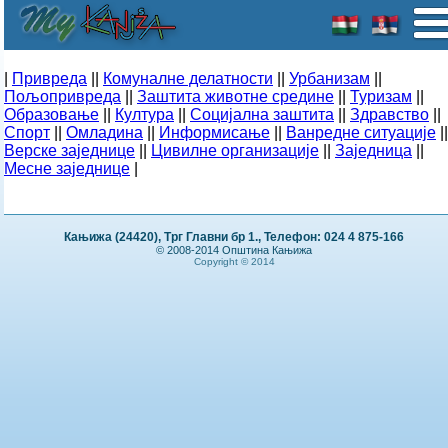
|
Привреда
||
Комуналне делатности
||
Урбанизам
||
Пољопривреда
||
Заштита животне средине
||
Туризам
||
Образовање
||
Култура
||
Социјална заштита
||
Здравство
||
Спорт
||
Омладина
||
Информисање
||
Ванредне ситуације
||
Верске заједнице
||
Цивилне организације
||
Заједница
||
Месне заједнице
|
Кањижа (24420), Трг Главни бр 1., Телефон: 024 4 875-166
© 2008-2014 Општина Кањижа
Copyright © 2014