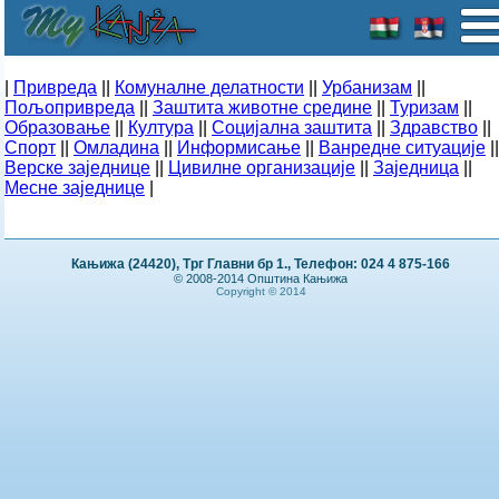
|
Привреда
||
Комуналне делатности
||
Урбанизам
||
Пољопривреда
||
Заштита животне средине
||
Туризам
||
Образовање
||
Култура
||
Социјална заштита
||
Здравство
||
Спорт
||
Омладина
||
Информисање
||
Ванредне ситуације
||
Верске заједнице
||
Цивилне организације
||
Заједница
||
Месне заједнице
|
Кањижа (24420), Трг Главни бр 1., Телефон: 024 4 875-166
© 2008-2014 Општина Кањижа
Copyright © 2014