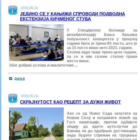
2025.06.24.
ЈЕДИНО СЕ У КАЊИЖИ СПРОВОДИ ПОДВОДНА
ЕКСТЕНЗИЈА КИЧМЕНОГ СТУБА
У Специјалној болници за
рехабилитацију Бања Кањижа
попуњеност капацитета у прошлој
години била је преко 85 посто, што је
за 15 посто више него 2023. године.
Сезона овде траје преко целе године,
па се и ове сезоне стално тражи
место више.
Због добрих услова и квалитетних ...
даље
2025.06.24.
СКРАЈНУТОСТ КАО РЕЦЕПТ ЗА ДУЖИ ЖИВОТ
Ако се од Новог Сада запутите ка
Новом Селу и потражите помоћ од
Гугл навигације, притом одбијете
опцију да идете ауто-путем до
Бикова па до одабране дестинације,
онда будите спремни на труцкање
атаром добрих седам километара од