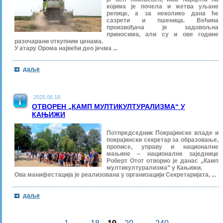
којима је почела и жетва уљане
репице, а за неколико дана ће
сазрети и пшеница. Већина
произвођача је задовољна
приносима, али су и ове године
разочарани откупним ценама.
У атару Орома највећи део јечма ...
даље
2025.06.18.
ОТВОРЕН „КАМП МУЛТИКУЛТУРАЛИЗМА“ У
КАЊИЖИ
Потпредседник Покрајинске владе и
покрајински секретар за образовање,
прописе, управу и националне
мањине ‒ националне заједнице
Роберт Отот отворио је данас „Камп
мултикултурализма” у Кањижи.
Ова манифестација је реализована у организацији Секретаријата, ...
даље