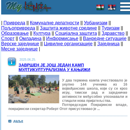
|
Привреда
||
Комуналне делатности
||
Урбанизам
||
Пољопривреда
||
Заштита животне средине
||
Туризам
||
Образовање
||
Култура
||
Социјална заштита
||
Здравство
||
Спорт
||
Омладина
||
Информисање
||
Ванредне ситуације
||
Верске заједнице
||
Цивилне организације
||
Заједница
||
Месне заједнице
|
2025.06.25.
ЗАВРШЕН ЈЕ ЈОШ ЈЕДАН КАМП
МУЛТИКУЛТУРАЛИЗМА У КАЊИЖИ
У два термина кампа учествовало је
укупно 144 ученика из 16
војвођанских школа, који су се кроз
игру, тимски рад и заједничке
активности међусобно упознавали и
стицали нова пријатељства.
Потпредседик Покрајинске владе,
покрајински секретар Роберт Отот присуствовао је ...
даље