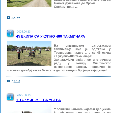
Бачког Душанова до Орома.
Срећом, пред ...
даље
2025.06.23.
45 ЕКИПА СА УКУПНО 480 ТАКМИЧАРА
На општинском ватрогасном
такмичењу, које је одржано у
Трешњевцу, надметало се 45 екипа
са укупно 480 такмичара!
Захваљујући озбиљном и стручном
раду у оквиру Општинског
ватрогасног савеза, приређен је
масовни догађај какав би могле да позавиде и бројније заједнице!
даље
2025.06.19.
У ТОКУ ЈЕ ЖЕТВА УСЕВА
У општини Кањижа највећи део јечма
је већ пожњевен, има парцела на