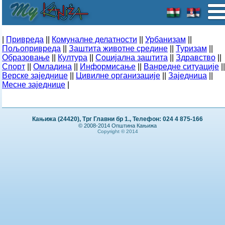
|
Привреда
||
Комуналне делатности
||
Урбанизам
||
Пољопривреда
||
Заштита животне средине
||
Туризам
||
Образовање
||
Култура
||
Социјална заштита
||
Здравство
||
Спорт
||
Омладина
||
Информисање
||
Ванредне ситуације
||
Верске заједнице
||
Цивилне организације
||
Заједница
||
Месне заједнице
|
Кањижа (24420), Трг Главни бр 1., Телефон: 024 4 875-166
© 2008-2014 Општина Кањижа
Copyright © 2014