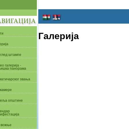
Галерија
ти
ерија
глед штампе
ео галерија -
ишка панорама
матичарског звања
камере
еља општине
ендар
ифестација
 вожње