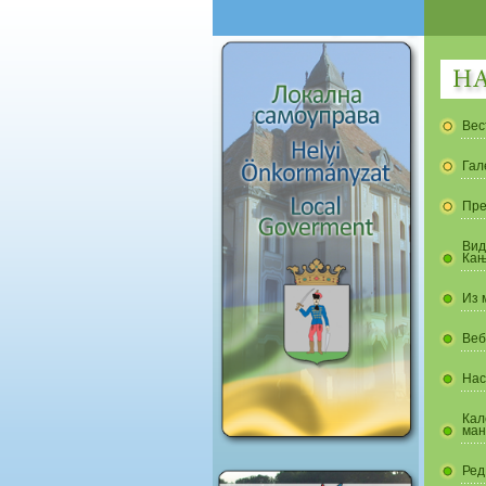
Вес
Гал
Пре
Вид
Кањ
Из 
Веб
Нас
Кал
ман
Ред