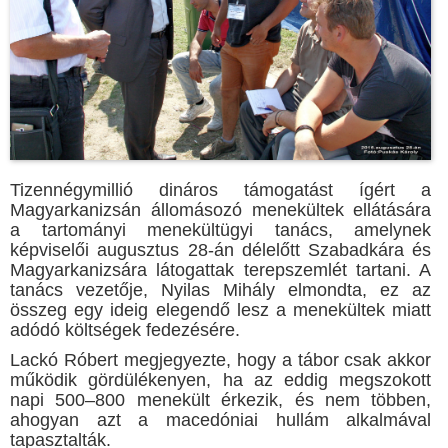
Tizennégymillió dináros támogatást ígért a
Magyarkanizsán állomásozó menekültek ellátására
a tartományi menekültügyi tanács, amelynek
képviselői augusztus 28-án délelőtt Szabadkára és
Magyarkanizsára látogattak terepszemlét tartani. A
tanács vezetője, Nyilas Mihály elmondta, ez az
összeg egy ideig elegendő lesz a menekültek miatt
adódó költségek fedezésére.
Lackó Róbert megjegyezte, hogy a tábor csak akkor
működik gördülékenyen, ha az eddig megszokott
napi 500–800 menekült érkezik, és nem többen,
ahogyan azt a macedóniai hullám alkalmával
tapasztalták.