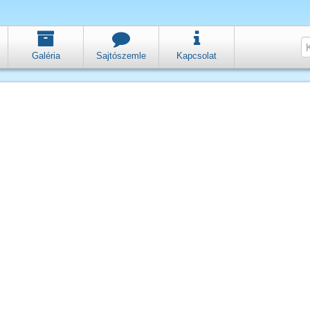
Galéria
Sajtószemle
Kapcsolat