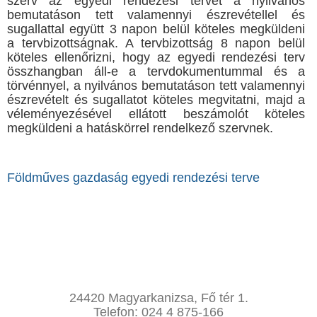
szerv az egyedi rendezési tervet a nyilvános
bemutatáson tett valamennyi észrevétellel és
sugallattal együtt 3 napon belül köteles megküldeni
a tervbizottságnak. A tervbizottság 8 napon belül
köteles ellenőrizni, hogy az egyedi rendezési terv
összhangban áll-e a tervdokumentummal és a
törvénnyel, a nyilvános bemutatáson tett valamennyi
észrevételt és sugallatot köteles megvitatni, majd a
véleményezésével ellátott beszámolót köteles
megküldeni a hatáskörrel rendelkező szervnek.
Földműves gazdaság egyedi rendezési terve
24420 Magyarkanizsa, Fő tér 1.
Telefon: 024 4 875-166