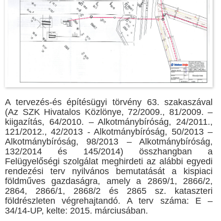
A tervezés-és építésügyi törvény 63. szakaszával
(Az SZK Hivatalos Közlönye, 72/2009., 81/2009. –
kiigazítás, 64/2010. – Alkotmánybíróság, 24/2011.,
121/2012., 42/2013 - Alkotmánybíróság, 50/2013 –
Alkotmánybíróság, 98/2013 – Alkotmánybíróság,
132/2014 és 145/2014) összhangban a
Felügyelőségi szolgálat meghirdeti az alábbi egyedi
rendezési terv nyilvános bemutatását a kispiaci
földműves gazdaságra, amely a 2869/1, 2866/2,
2864, 2866/1, 2868/2 és 2865 sz. kataszteri
földrészleten végrehajtandó. A terv száma: Е –
34/14-UP, kelte: 2015. márciusában.