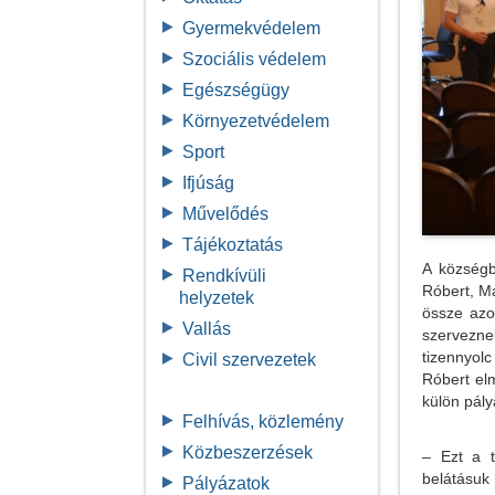
Gyermekvédelem
Szociális védelem
Egészségügy
Környezetvédelem
Sport
Ifjúság
Művelődés
Tájékoztatás
A községb
Rendkívüli
Róbert, M
helyzetek
össze azo
Vallás
szervezne
tizennyolc
Civil szervezetek
Róbert el
külön pál
Felhívás, közlemény
Közbeszerzések
– Ezt a t
belátásuk 
Pályázatok