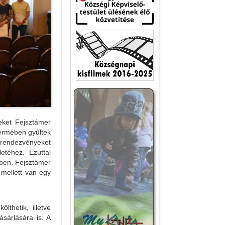
eket Fejsztámer
termében gyűltek
 rendezvényeket
téhez. Ezúttal
kben. Fejsztámer
 mellett van egy
thetik, illetve
ásárlására is. A