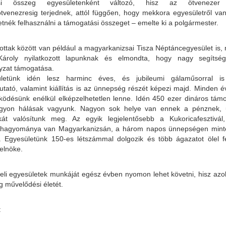
ási összeg egyesületenként változó, hisz az ötvenezer 
tvenezresig terjednek, attól függően, hogy mekkora egyesületről van
etnék felhasználni a támogatási összeget – emelte ki a polgármester.
ottak között van például a magyarkanizsai Tisza Néptáncegyesület is,
Károly nyilatkozott lapunknak és elmondta, hogy nagy segíts
yzat támogatása.
letünk idén lesz harminc éves, és jubileumi gálaműsorral i
tató, valamint kiállítás is az ünnepség részét képezi majd. Minden 
ködésünk enélkül elképzelhetetlen lenne. Idén 450 ezer dináros támo
agyon hálásak vagyunk. Nagyon sok helye van ennek a pénznek, 
át valósítunk meg. Az egyik legjelentősebb a Kukoricafesztivál
 hagyománya van Magyarkanizsán, a három napos ünnepségen mint
. Egyesületünk 150-es létszámmal dolgozik és több ágazatot ölel 
 elnöke.
eli egyesületek munkáját egész évben nyomon lehet követni, hisz azo
g művelődési életét.
: