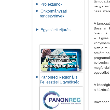
támogat
Projektumok
négyszázö
Önkormányzati
célra szer
rendezvények
A támogat
Bosznai 
Egyesített eljárás
önkormán
– Egyesü
könyvbemu
hisz a mű
amiért n
programok
évtizedes
megfordul
egyesület
Panonreg Regionális
Fejlesztési Ügynökség
A községb
a közössé
Bővebben