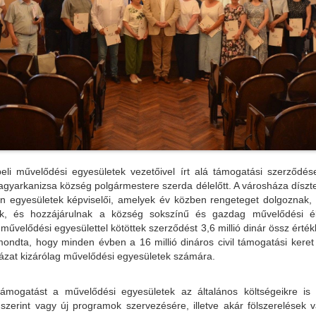
eli művelődési egyesületek vezetőivel írt alá támogatási szerződés
agyarkanizsa község polgármestere szerda délelőtt. A városháza dísz
n egyesületek képviselői, amelyek év közben rengeteget dolgoznak,
k, és hozzájárulnak a község sokszínű és gazdag művelődési éle
 művelődési egyesülettel kötöttek szerződést 3,6 millió dinár össz érté
mondta, hogy minden évben a 16 millió dináros civil támogatási keret
yázat kizárólag művelődési egyesületek számára.
ámogatást a művelődési egyesületek az általános költségeikre is köl
szerint vagy új programok szervezésére, illetve akár fölszerelések v