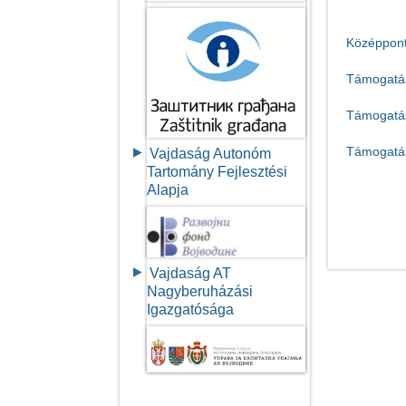
Középpon
Támogatás
Támogatás
Támogatás
Vajdaság Autonóm
Tartomány Fejlesztési
Alapja
Vajdaság AT
Nagyberuházási
Igazgatósága