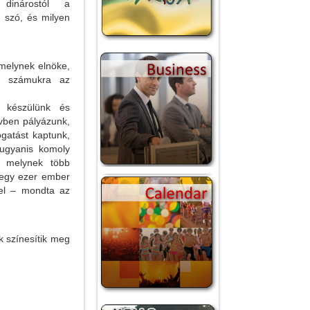
dinárostól a
 szó, és milyen
 melynek elnöke,
ég számukra az
s készülünk és
évben pályázunk,
gatást kaptunk,
ugyanis komoly
, melynek több
egy ezer ember
fel – mondta az
k színesítik meg