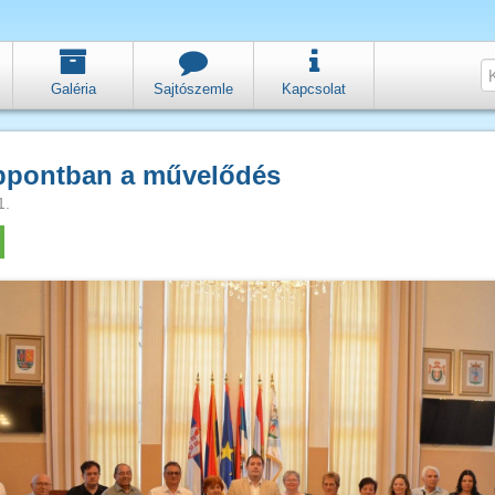
Galéria
Sajtószemle
Kapcsolat
ppontban a művelődés
1.