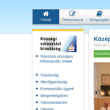
Főoldal
Önkormányzat
Közigazgatás
Közé
2026.06.1
Művelődés
Hasznos országos
információk, linkek
Gazdaság
Mezőgazdaság
Kommunális ügyek
Idegenforgalom
Városrendezés
Oktatás