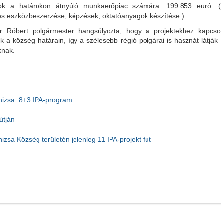
ok a határokon átnyúló munkaerőpiac számára: 199.853 euró. (
 és eszközbeszerzése, képzések, oktatóanyagok készítése.)
r Róbert polgármester hangsúlyozta, hogy a projektekhez kapcsol
k a község határain, így a szélesebb régió polgárai is hasznát látjá
knak.
:
izsa: 8+3 IPA-program
útján
zsa Község területén jelenleg 11 IPA-projekt fut