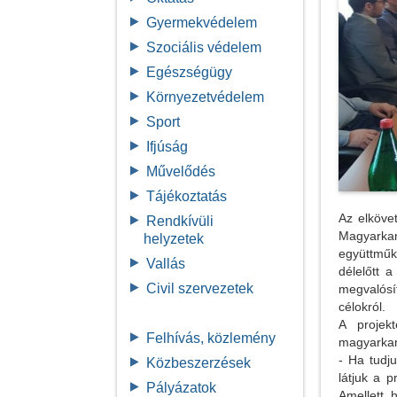
Gyermekvédelem
Szociális védelem
Egészségügy
Környezetvédelem
Sport
Ifjúság
Művelődés
Tájékoztatás
Az elköve
Rendkívüli
Magyarka
helyzetek
együttműk
Vallás
délelőtt 
Civil szervezetek
megvalósít
célokról.
A projek
Felhívás, közlemény
magyarkan
- Ha tudj
Közbeszerzések
látjuk a 
Pályázatok
Amellett, 