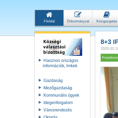
Főoldal
Önkormányzat
Közigazgatás
8+3 I
2025.02.2
Projektum
Hasznos országos
információk, linkek
Gazdaság
Mezőgazdaság
Kommunális ügyek
Idegenforgalom
Városrendezés
Oktatás