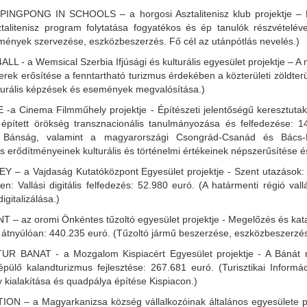
PINGPONG IN SCHOOLS – a horgosi Asztalitenisz klub projektje – 
sztalitenisz program folytatása fogyatékos és ép tanulók részvételév
mények szervezése, eszközbeszerzés. Fő cél az utánpótlás nevelés.)
LL - a Wemsical Szerbia Ifjúsági és kulturális egyesület projektje – A
 terek erősítése a fenntartható turizmus érdekében a közterületi zöldte
lturális képzések és események megvalósítása.)
 -a Cinema Filmműhely projektje - Építészeti jelentőségű keresztutak
di épített örökség transznacionális tanulmányozása és felfedezése: 
i Bánság, valamint a magyarországi Csongrád-Csanád és Bács
s erődítményeinek kulturális és történelmi értékeinek népszerűsítése 
Y – a Vajdaság Kutatóközpont Egyesület projektje - Szent utazások:
en: Vallási digitális felfedezés: 52.980 euró. (A határmenti régió val
digitalizálása.)
T – az oromi Önkéntes tűzoltó egyesület projektje - Megelőzés és ka
 átnyúlóan: 440.235 euró. (Tűzoltó jármű beszerzése, eszközbeszerzés
UR BANAT - a Mozgalom Kispiacért Egyesület projektje - A Bánát r
 épülő kalandturizmus fejlesztése: 267.681 euró. (Turisztikai Inform
y kialakítása és quadpálya építése Kispiacon.)
ION – a Magyarkanizsa község vállalkozóinak általános egyesülete pr