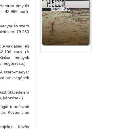
Határon átnyúló
el: 42.966 euró.
 magyar és szerb
rületeken: 79.230
: A vajdasági és
142.106 euró. (A
-Kiskun megyék
és megőrzése.)
 A szerb-magyar
lási örökségének
tasztrófavédelem
, képzések.)
égió természeti
ációs Központ és
ojektje - Közös