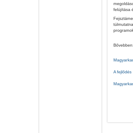
megoldás
felújítása
Fejsztáme
túlmutatna
programo
Bővebben
Magyarkan
A fejlődés 
Magyarkani