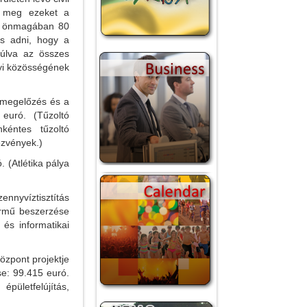
e meg ezeket a
ár önmagában 80
 is adni, hogy a
úlva az összes
lyi közösségének
tmegelőzés és a
 euró. (Tűzoltó
kéntes tűzoltó
ezvények.)
 (Atlétika pálya
nyvíztisztítás
ármű beszerzése
és informatikai
zpont projektje
se: 99.415 euró.
letfelújítás,