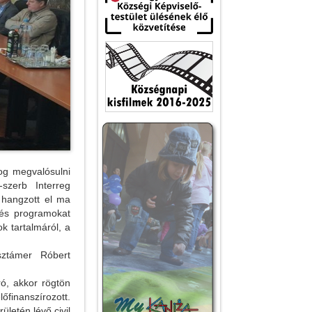
og megvalósulni
szerb Interreg
 hangzott el ma
 és programokat
k tartalmáról, a
sztámer Róbert
ó, akkor rögtön
őfinanszírozott.
ületén lévő civil