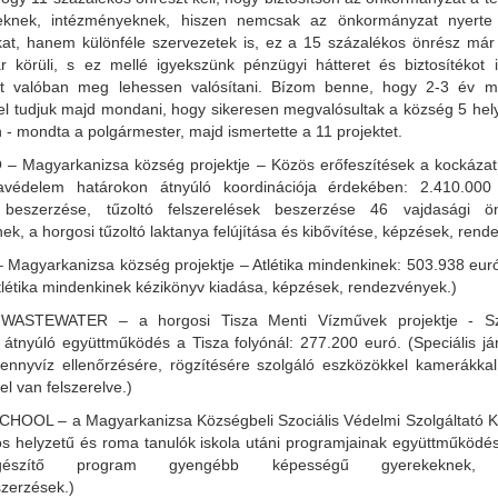
teknek, intézményeknek, hiszen nemcsak az önkormányzat nyert
kat, hanem különféle szervezetek is, ez a 15 százalékos önrész m
nár körüli, s ez mellé igyekszünk pénzügyi hátteret és biztosítékot
et valóban meg lehessen valósítani. Bízom benne, hogy 2-3 év m
l el tudjuk majd mondani, hogy sikeresen megvalósultak a község 5 he
n - mondta a polgármester, majd ismertette a 11 projektet.
 – Magyarkanizsa község projektje – Közös erőfeszítések a kockáza
favédelem határokon átnyúló koordinációja érdekében: 2.410.000
 beszerzése, tűzoltó felszerelések beszerzése 46 vajdasági ön
ek, a horgosi tűzoltó laktanya felújítása és kibővítése, képzések, rend
 Magyarkanizsa község projektje – Atlétika mindenkinek: 503.938 euró.
tlétika mindenkinek kézikönyv kiadása, képzések, rendezvények.)
WASTEWATER – a horgosi Tisza Menti Vízművek projektje - Szen
 átnyúló együttműködés a Tisza folyónál: 277.200 euró. (Speciális j
ennyvíz ellenőrzésére, rögzítésére szolgáló eszközökkel kamerákkal 
l van felszerelve.)
HOOL – a Magyarkanizsa Községbeli Szociális Védelmi Szolgáltató Kö
os helyzetű és roma tanulók iskola utáni programjainak együttműködé
kiegészítő program gyengébb képességű gyerekeknek, épü
zerzések.)