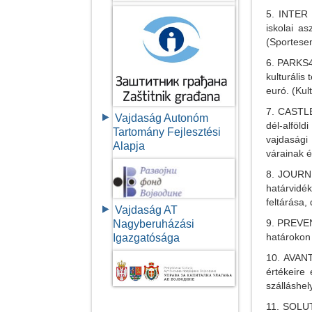
5. INTER 
iskolai a
(Sportese
6. PARKS4A
kulturális
euró. (Ku
7. CASTLE
Vajdaság Autonóm
dél-alföl
Tartomány Fejlesztési
vajdaság
Alapja
várainak é
8. JOURNE
határvidék
feltárása, 
Vajdaság AT
9. PREVEN
Nagyberuházási
határokon
Igazgatósága
10. AVANT
értékeire
szálláshel
11. SOLUT