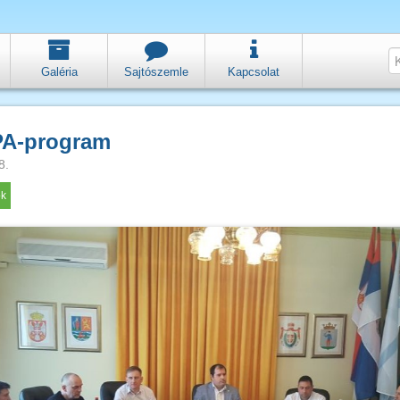
Galéria
Sajtószemle
Kapcsolat
PA-program
8.
ok