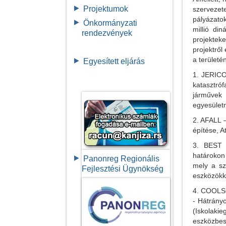
Projektumok
szerveze
pályázato
Önkormányzati
millió di
rendezvények
projektek
projektrő
a területé
Egyesített eljárás
1. JERICO
katasztró
járművek
egyesületn
2. AFALL –
építése, A
3. BEST 
határokon
Panonreg Regionális
mely a sz
Fejlesztési Ügynökség
eszközökke
4. COOLSC
- Hátrány
(Iskola
eszközbes