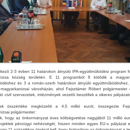
tkező 2-3 évben 11 határokon átnyúló IPA-együttműködési program f
nizsa község területén. E 11 programból 8 kötődik a magyar-
ödéshez és 3 a román-szerb határokon átnyúló együttműködéshez,
a magyarkanizsai városházán, ahol Fejsztámer Róbert polgármester
ó civil szervezetek, intézmények vezetői beszéltek a sikeres pályázato
tek összértéke megközelíti a 4,5 millió eurót, összegezte Fej
izsai polgármester:
uk, hogy az önkormányzat éves költségvetése nagyjából 11 millió eur
projektek pénzügyi nehézségét, hiszen minden egyes EU-s pályázat el
hogy 11 százalékos önrészt kell, hogy biztosítson az önkormányzat a ter