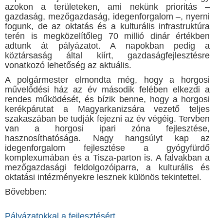
azokon a területeken, ami nekünk prioritás –
gazdaság, mezőgazdaság, idegenforgalom –, nyerni
fogunk, de az oktatás és a kulturális infrastruktúra
terén is megközelítőleg 70 millió dinár értékben
adtunk át pályázatot. A napokban pedig a
köztársaság által kiírt, gazdaságfejlesztésre
vonatkozó lehetőség az aktuális.
A polgármester elmondta még, hogy a horgosi
művelődési ház az év második felében elkezdi a
rendes működését, és bízik benne, hogy a horgosi
kerékpárutat a Magyarkanizsára vezető teljes
szakaszában be tudják fejezni az év végéig. Tervben
van a horgosi ipari zóna fejlesztése,
hasznosíthatósága. Nagy hangsúlyt kap az
idegenforgalom fejlesztése a gyógyfürdő
komplexumában és a Tisza-parton is. A falvakban a
mezőgazdasági feldolgozóiparra, a kulturális és
oktatási intézményekre lesznek különös tekintettel.
Bővebben:
Pályázatokkal a fejlesztésért