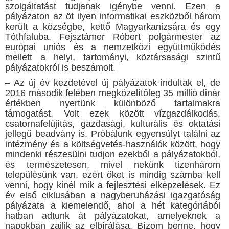
szolgáltatást tudjanak igénybe venni. Ezen a
pályázaton az öt ilyen informatikai eszközből három
került a községbe, kettő Magyarkanizsára és egy
Tóthfaluba. Fejsztámer Róbert polgármester az
európai uniós és a nemzetközi együttműködés
mellett a helyi, tartományi, köztársasági szintű
pályázatokról is beszámolt.
– Az új év kezdetével új pályázatok indultak el, de
2016 második felében megközelítőleg 35 millió dinár
értékben nyertünk különböző tartalmakra
támogatást. Volt ezek között vízgazdálkodás,
csatornafelújítás, gazdasági, kulturális és oktatási
jellegű beadvány is. Próbálunk egyensúlyt találni az
intézmény és a költségvetés-használók között, hogy
mindenki részesülni tudjon ezekből a pályázatokból,
és természetesen, mivel nekünk tizenhárom
településünk van, ezért őket is mindig számba kell
venni, hogy kinél mik a fejlesztési elképzelések. Ez
év első ciklusában a nagyberuházási igazgatóság
pályázata a kiemelendő, ahol a hét kategóriából
hatban adtunk át pályázatokat, amelyeknek a
napokban zajlik az elbírálása. Bízom benne, hogy