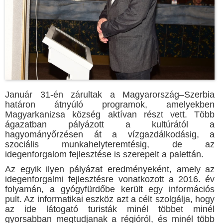
Január 31-én zárultak a Magyarország–Szerbia
határon átnyúló programok, amelyekben
Magyarkanizsa község aktívan részt vett. Több
ágazatban pályázott a kultúrától a
hagyományőrzésen át a vízgazdálkodásig, a
szociális munkahelyteremtésig, de az
idegenforgalom fejlesztése is szerepelt a palettán.
Az egyik ilyen pályázat eredményeként, amely az
idegenforgalmi fejlesztésre vonatkozott a 2016. év
folyamán, a gyógyfürdőbe került egy információs
pult. Az informatikai eszköz azt a célt szolgálja, hogy
az ide látogató turisták minél többet minél
gyorsabban megtudjanak a régióról, és minél több