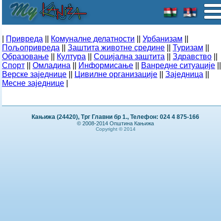
|
Привреда
||
Комуналне делатности
||
Урбанизам
||
Пољопривреда
||
Заштита животне средине
||
Туризам
||
Образовање
||
Култура
||
Социјална заштита
||
Здравство
||
Спорт
||
Омладина
||
Информисање
||
Ванредне ситуације
||
Верске заједнице
||
Цивилне организације
||
Заједница
||
Месне заједнице
|
Кањижа (24420), Трг Главни бр 1., Телефон: 024 4 875-166
© 2008-2014 Општина Кањижа
Copyright © 2014