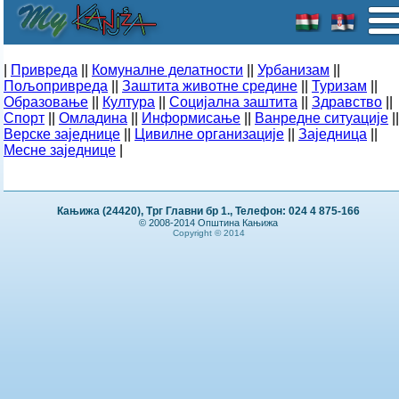
|
Привреда
||
Комуналне делатности
||
Урбанизам
||
Пољопривреда
||
Заштита животне средине
||
Туризам
||
Образовање
||
Култура
||
Социјална заштита
||
Здравство
||
Спорт
||
Омладина
||
Информисање
||
Ванредне ситуације
||
Верске заједнице
||
Цивилне организације
||
Заједница
||
Месне заједнице
|
Кањижа (24420), Трг Главни бр 1., Телефон: 024 4 875-166
© 2008-2014 Општина Кањижа
Copyright © 2014