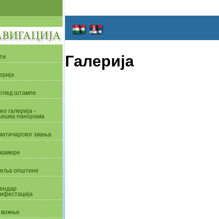
Галерија
ти
ерија
глед штампе
ео галерија -
ишка панорама
матичарског звања
камере
еља општине
ендар
ифестација
 вожње