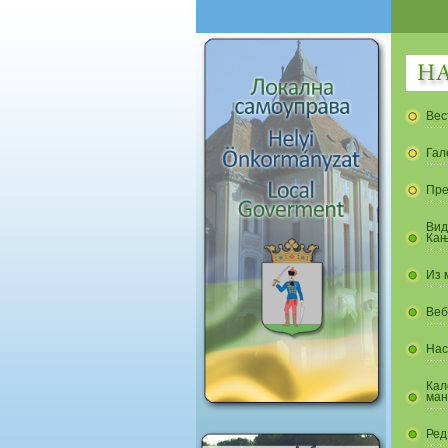
Вес
Гал
Пре
Вид
Кањ
Из 
Веб
Нас
Кал
ман
Ред